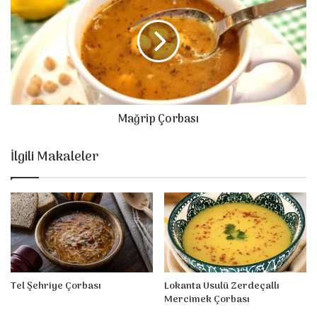
e
ğ
Ç
r
o
i
r
p
b
Ç
a
o
s
r
Mağrip Çorbası
ı
b
a
s
İlgili Makaleler
ı
Tel Şehriye Çorbası
Lokanta Usulü Zerdeçallı
Mercimek Çorbası