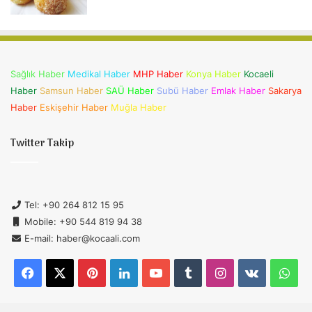
Sağlık Haber
Medikal Haber
MHP Haber
Konya Haber
Kocaeli
Haber
Samsun Haber
SAÜ Haber
Subü Haber
Emlak Haber
Sakarya
Haber
Eskişehir Haber
Muğla Haber
Twitter Takip
Tel: +90 264 812 15 95
Mobile: +90 544 819 94 38
E-mail: haber@kocaali.com
Facebook
X
Pinterest
LinkedIn
YouTube
Tumblr
Instagram
vk.com
Wh