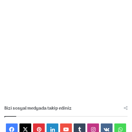
Bizi sosyal medyada takip ediniz
F
X
P
L
Y
T
I
v
W