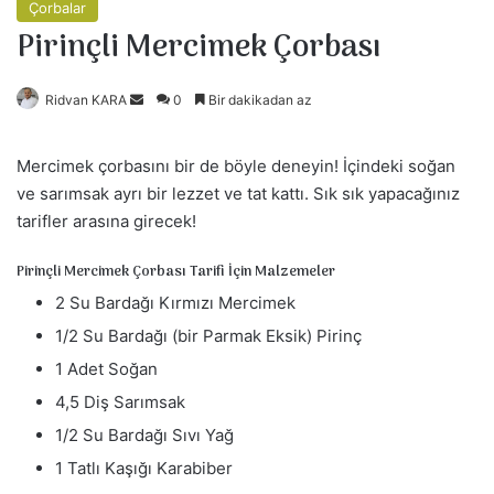
Çorbalar
Pirinçli Mercimek Çorbası
Ridvan KARA
B
0
Bir dakikadan az
i
r
Mercimek çorbasını bir de böyle deneyin! İçindeki soğan
e
ve sarımsak ayrı bir lezzet ve tat kattı. Sık sık yapacağınız
-
tarifler arasına girecek!
p
o
Pirinçli Mercimek Çorbası Tarifi İçin Malzemeler
s
2 Su Bardağı Kırmızı Mercimek
t
1/2 Su Bardağı (bir Parmak Eksik) Pirinç
a
g
1 Adet Soğan
ö
4,5 Diş Sarımsak
n
1/2 Su Bardağı Sıvı Yağ
d
1 Tatlı Kaşığı Karabiber
e