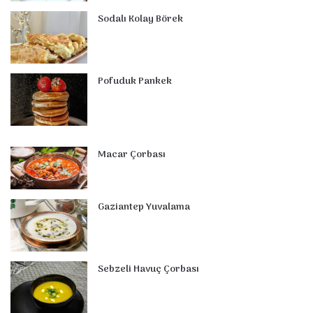
t
m
Sodalı Kolay Börek
Pofuduk Pankek
Macar Çorbası
Gaziantep Yuvalama
Sebzeli Havuç Çorbası