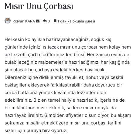
Mısır Unu Çorbası
Ridvan KARA
B
0
1 dakika okuma süresi
i
r
Herkesin kolaylıkla hazırlayabileceğiniz, soğuk kış
e
günlerinde içinizi ısıtacak mısır unu çorbası hem kolay hem
-
de lezzetli çorba tariflerimizden birisi. Her zaman evinizde
p
bulabileceğiniz malzemelerle hazırladığımız, her kaşığında
o
şifa olacak bu çorbaya evdeki herkes bayılacak.
s
Dilerseniz içine didiklenmiş tavuk, et, nohut veya çeşitli
t
baklagiller ekleyerek farklılaştırabilir daha doyurucu bir
a
çorba hatta ana yemek kıvamında lezzetler elde
g
edebilirsiniz. Biz en temel haliyle hazırladık, içerisine de
ö
bir miktar tane mısır ekledik, sadece mısır unuyla da
n
hazırlayabilirsiniz. Şimdiden afiyetler olsun diyor, bu akşam
d
sofranıza misafir etmek üzere mısır unu çorbası tarifini
e
sizler için buraya bırakıyoruz.
r