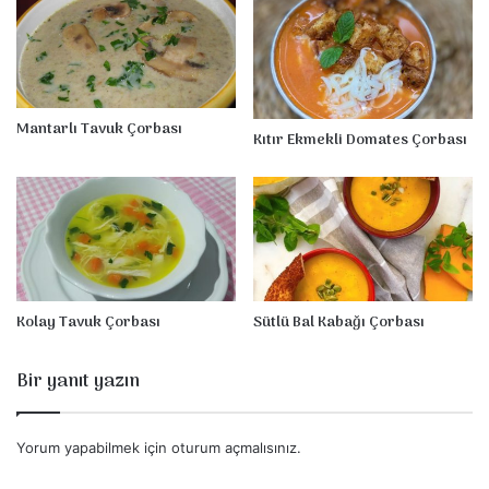
S
a
p
ı
Ç
Mantarlı Tavuk Çorbası
o
Kıtır Ekmekli Domates Çorbası
r
b
a
s
ı
Kolay Tavuk Çorbası
Sütlü Bal Kabağı Çorbası
Bir yanıt yazın
Yorum yapabilmek için
oturum açmalısınız
.