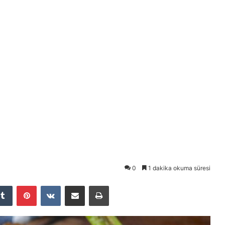
0
1 dakika okuma süresi
Tumblr
Pinterest
VKontakte
E-Posta ile paylaş
Yazdır