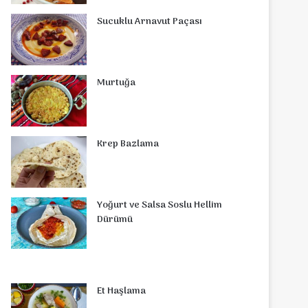
o
r
d
b
r
g
o
s
Sucuklu Arnavut Paçası
o
e
I
e
r
m
A
k
s
n
a
p
Murtuğa
t
m
p
Krep Bazlama
Yoğurt ve Salsa Soslu Hellim
Dürümü
Et Haşlama