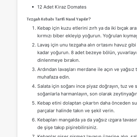
12 Adet Kiraz Domates
Tezgah Kebabı Tarifi Nasıl Yapılır?
Kebap için kuzu etlerini zırh ya da iki bıçak ar
kırmızı biber ekleyip yoğurun. Yoğrulan kıyma
Lavaş için unu tezgaha alın ortasını havuz gibi
kadar yoğurun. 8 adet bezeye bölün, yuvarlayın
dinlenmeye bırakın.
Ardından lavaşları merdane ile açın ve yağsız ta
muhafaza edin.
Salata için soğanı ince piyaz doğrayın, tuz v
soğanlarla harmanlayın, son olarak zeytinyağın
Kebap etini dolaptan çıkartın daha önceden sud
parçalar halinde takın ve şekil verin.
Kebapları mangalda ya da yağsız ızgara tavası
de şişe takıp pişirebilirsiniz.
Kebaplar pişer pişmez lavaşın üzerine alın, sa