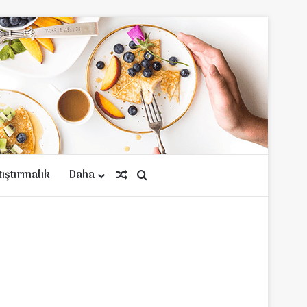
tıştırmalık
Daha
Rastgele Makale
Arama yap ...