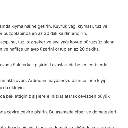
asında kıyma haline getirin. Kuyruk yağı kıyması, tuz ve
yı buzdolabında en az 30 dakika dinlendirin.
 açıp, su, tuz, toz şeker ve sıvı yağı koyup pürüzsüz olana
 ve hafifçe unlayıp üzerini örtüp en az 20 dakika
vada önlü arkalı pişirin. Lavaşları bir bezin içerisinde
e sumakla ovun. Ardından maydanozu da ince ince kıyıp
ı da ekleyin.
a beklettiğiniz şişlere elinizi ıslatarak cevizden büyük
nda çevire çevire pişirin. Bu aşamada biber ve domatesleri
lata, közde pişmiş biber ve domates eşliğinde servis edin.