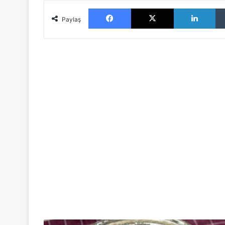
Facebook
X
LinkedIn
Paylaş
M