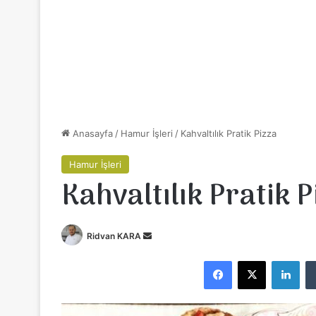
Anasayfa
/
Hamur İşleri
/
Kahvaltılık Pratik Pizza
Hamur İşleri
Kahvaltılık Pratik P
Ridvan KARA
B
i
Facebook
X
LinkedIn
r
e
-