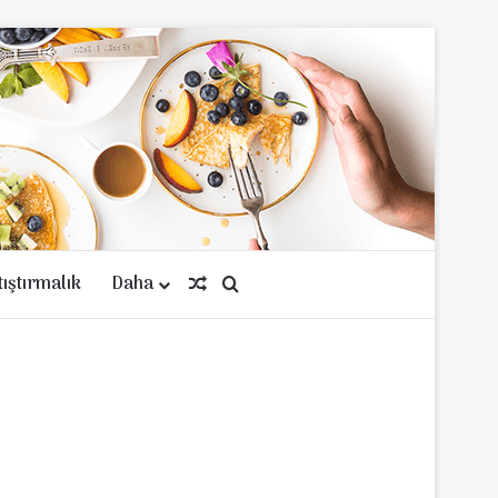
tıştırmalık
Daha
Rastgele Makale
Arama yap ...