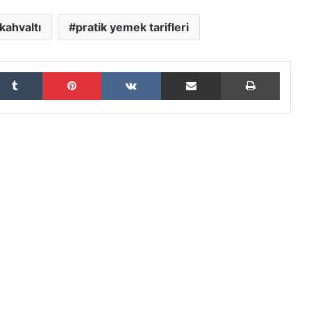
kahvaltı
pratik yemek tarifleri
Tumblr
Pinterest
VKontakte
E-Posta ile paylaş
Yazdır