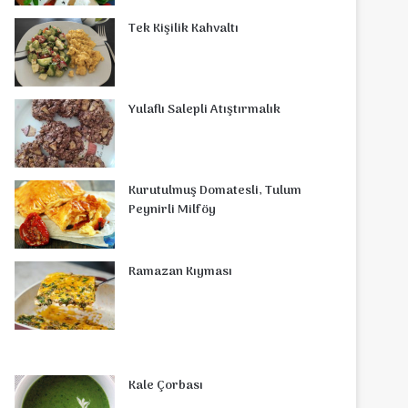
o
r
d
b
r
g
o
s
Tek Kişilik Kahvaltı
o
e
I
e
r
m
A
k
s
n
a
p
Yulaflı Salepli Atıştırmalık
t
m
p
Kurutulmuş Domatesli, Tulum
Peynirli Milföy
Ramazan Kıyması
Kale Çorbası