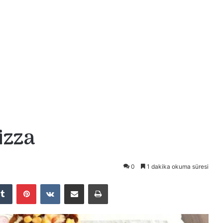
izza
0
1 dakika okuma süresi
Tumblr
Pinterest
VKontakte
E-Posta ile paylaş
Yazdır