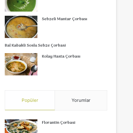
Sebzeli Mantar Çorbası
Bal Kabakli Soslu Sebze Çorbasi
Kolay Hasta Çorbası
Popüler
Yorumlar
Florantin Çorbasi