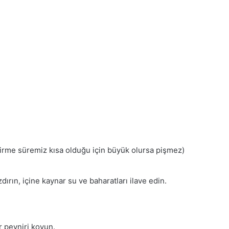
irme süremiz kısa olduğu için büyük olursa pişmez)
dırın, içine kaynar su ve baharatları ilave edin.
r peyniri koyun.