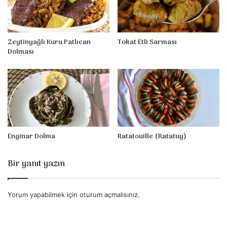
e
ğ
i
Zeytinyağlı Kuru Patlıcan
Tokat Etli Sarması
Dolması
Enginar Dolma
Ratatouille (Ratatuy)
Bir yanıt yazın
Yorum yapabilmek için
oturum açmalısınız
.