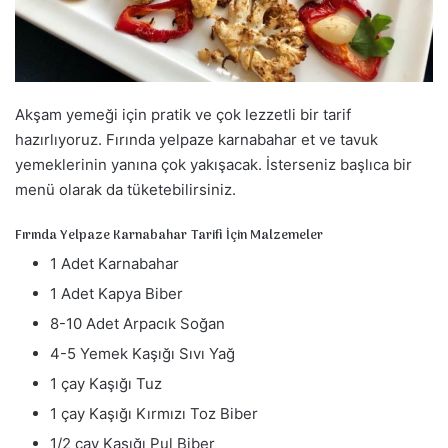
a
g
ö
n
d
Akşam yemeği için pratik ve çok lezzetli bir tarif
e
hazırlıyoruz. Fırında yelpaze karnabahar et ve tavuk
r
yemeklerinin yanına çok yakışacak. İsterseniz başlıca bir
m
menü olarak da tüketebilirsiniz.
e
k
Fırında Yelpaze Karnabahar Tarifi İçin Malzemeler
1 Adet Karnabahar
1 Adet Kapya Biber
8-10 Adet Arpacık Soğan
4-5 Yemek Kaşığı Sıvı Yağ
1 çay Kaşığı Tuz
1 çay Kaşığı Kırmızı Toz Biber
1/2 çay Kaşığı Pul Biber