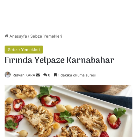
Anasayfa
/
Sebze Yemekleri
Sebze Yemekleri
Fırında Yelpaze Karnabahar
Ridvan KARA
B
0
1 dakika okuma süresi
i
r
e
-
p
o
s
t