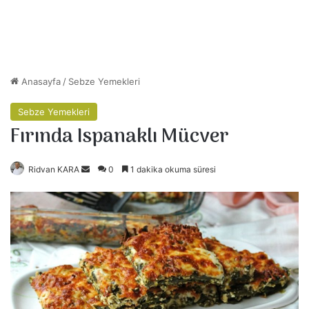
Anasayfa
/
Sebze Yemekleri
Sebze Yemekleri
Fırında Ispanaklı Mücver
Ridvan KARA
B
0
1 dakika okuma süresi
i
r
e
-
p
o
s
t