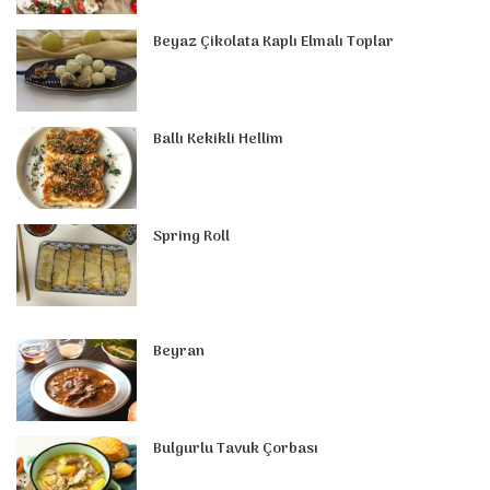
o
e
I
e
r
p
Beyaz Çikolata Kaplı Elmalı Toplar
k
s
n
a
p
t
m
Ballı Kekikli Hellim
Spring Roll
Beyran
Bulgurlu Tavuk Çorbası