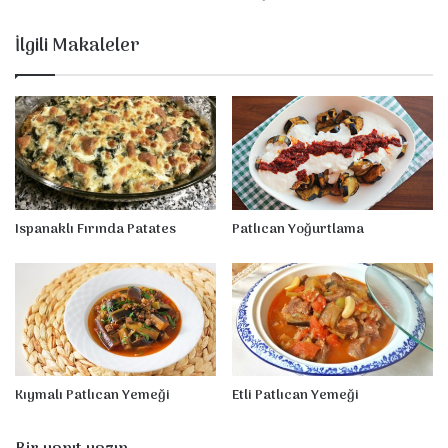
o
s
İlgili Makaleler
l
u
K
u
ş
k
o
n
m
Ispanaklı Fırında Patates
Patlıcan Yoğurtlama
a
z
Kıymalı Patlıcan Yemeği
Etli Patlıcan Yemeği