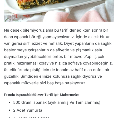
a
g
ö
n
d
Ne desek bilemiyoruz ama bu tarifi denedikten sonra bir
e
daha ıspanak böreği yapmayacaksınız. İçinde azıcık bir un
r
var, gerisi sırf lezzet ve nefislik. Diyet yapanların da sağlıklı
m
beslenmeye çalışanların da afiyetle ve pişmanlık asla
e
duymadan yiyebilecekleri enfes bir mücver.Yapılış çok
k
pratik, hazırlaması kolay ve hızlıca sofraya koyabileceğiniz,
üstelik fırında piştiği için de inanılmaz hafif olan enfes bir
güzellik. Şimdiden elinize kolunuza sağlık diyoruz ve
ıspanaklı mücverle sizi baş başa bırakıyoruz.
Fırında Ispanaklı Mücver Tarifi İçin Malzemeler
500 Gram ıspanak (ayıklanmış Ve Temizlenmiş)
2 Adet Yumurta