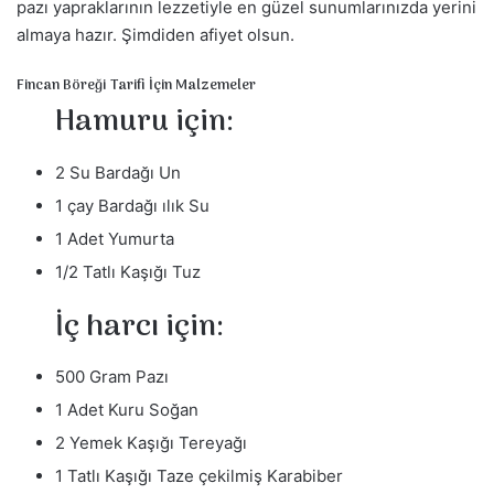
pazı yapraklarının lezzetiyle en güzel sunumlarınızda yerini
m
almaya hazır. Şimdiden afiyet olsun.
e
k
Fincan Böreği Tarifi İçin Malzemeler
Hamuru için:
2 Su Bardağı Un
1 çay Bardağı ılık Su
1 Adet Yumurta
1/2 Tatlı Kaşığı Tuz
İç harcı için:
500 Gram Pazı
1 Adet Kuru Soğan
2 Yemek Kaşığı Tereyağı
1 Tatlı Kaşığı Taze çekilmiş Karabiber