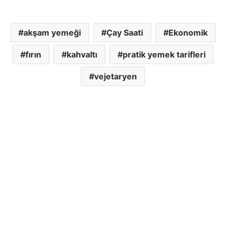
akşam yemeği
Çay Saati
Ekonomik
fırın
kahvaltı
pratik yemek tarifleri
vejetaryen