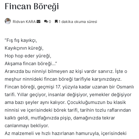
Fincan Böreği
Ridvan KARA
B
0
1 dakika okuma süresi
i
r
”Fış fış kayıkçı,
e
Kayıkçının küreği,
-
Hop hop eder yüreği,
p
Akşama fincan böreği…”
o
Aranızda bu ninniyi bilmeyen az kişi vardır sanırız. İşte o
s
meşhur ninnideki fincan böreği tarifiyle karşınızdayız.
t
Fincan böreği, geçmişi 17. yüzyıla kadar uzanan bir Osmanlı
a
tarifi. Yıllar geçiyor, insanlar değişiyor, yemekler değişiyor
g
ama bazı şeyler aynı kalıyor. Çocukluğumuzun bu klasik
ö
ninnisi ve içerisindeki börek tarifi, tarihin tozlu raflarından
n
kalktı geldi, mutfağınızda pişip, damağınızda tekrar
d
canlanmayı bekliyor.
e
Az malzemeli ve hızlı hazırlanan hamuruyla, içerisindeki
r