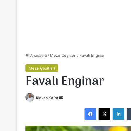
Anasayfa
/
Meze Çeşitleri
/
Favalı Enginar
Meze Çeşitleri
Favalı Enginar
Ridvan KARA
B
i
Facebook
X
LinkedIn
r
e
-