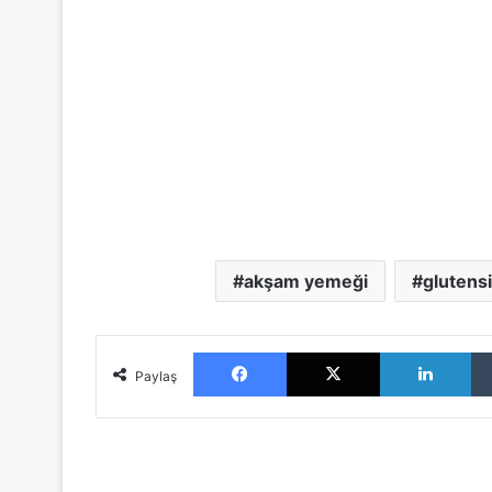
akşam yemeği
glutens
Facebook
X
LinkedIn
Paylaş