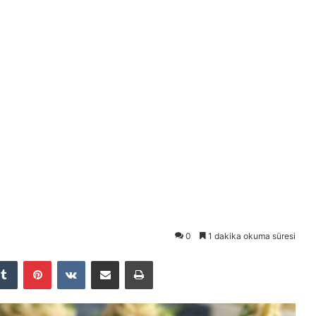
0
1 dakika okuma süresi
Tumblr
Pinterest
VKontakte
E-Posta ile paylaş
Yazdır