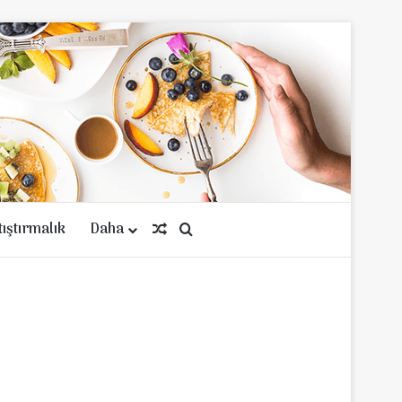
tıştırmalık
Daha
Rastgele Makale
Arama yap ...