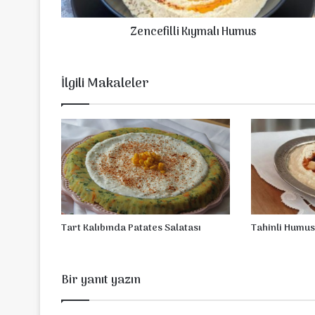
l
l
Zencefilli Kıymalı Humus
i
K
ı
y
İlgili Makaleler
m
a
l
ı
H
u
m
u
s
Tart Kalıbında Patates Salatası
Tahinli Humus
Bir yanıt yazın