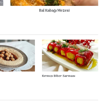
ğ
ı
Bal Kabağı Mezesi
M
e
z
e
s
i
Kırmızı Biber Sarması