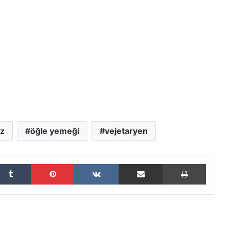
iz
öğle yemeği
vejetaryen
Tumblr
Pinterest
VKontakte
E-Posta ile paylaş
Yazdır