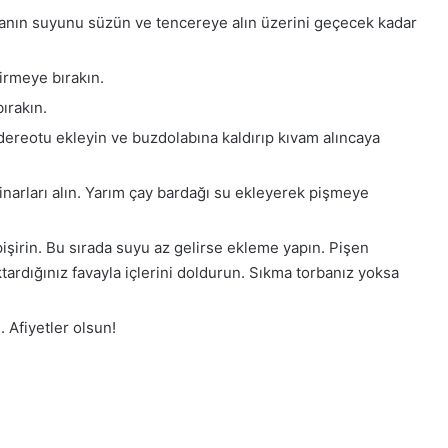
lanın suyunu süzün ve tencereye alın üzerini geçecek kadar
irmeye bırakın.
ırakın.
 dereotu ekleyin ve buzdolabına kaldırıp kıvam alıncaya
narları alın. Yarım çay bardağı su ekleyerek pişmeye
şirin. Bu sırada suyu az gelirse ekleme yapın. Pişen
tardığınız favayla içlerini doldurun. Sıkma torbanız yoksa
. Afiyetler olsun!