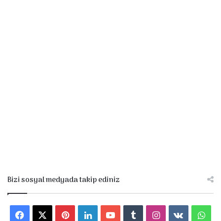
Bizi sosyal medyada takip ediniz
F
X
P
L
Y
T
I
v
W