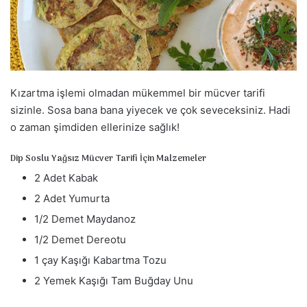
a
g
ö
n
d
Kızartma işlemi olmadan mükemmel bir mücver tarifi
e
r
sizinle. Sosa bana bana yiyecek ve çok seveceksiniz. Hadi
m
o zaman şimdiden ellerinize sağlık!
e
Dip Soslu Yağsız Mücver Tarifi İçin Malzemeler
k
2 Adet Kabak
2 Adet Yumurta
1/2 Demet Maydanoz
1/2 Demet Dereotu
1 çay Kaşığı Kabartma Tozu
2 Yemek Kaşığı Tam Buğday Unu