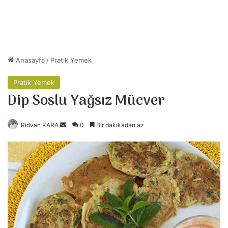
Anasayfa
/
Pratik Yemek
Pratik Yemek
Dip Soslu Yağsız Mücver
Ridvan KARA
B
0
Bir dakikadan az
i
r
e
-
p
o
s
t