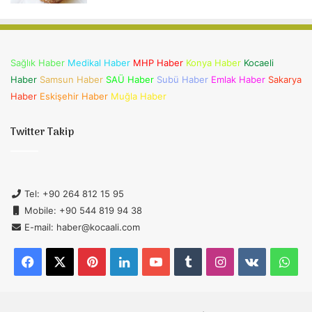
Sağlık Haber
Medikal Haber
MHP Haber
Konya Haber
Kocaeli
Haber
Samsun Haber
SAÜ Haber
Subü Haber
Emlak Haber
Sakarya
Haber
Eskişehir Haber
Muğla Haber
Twitter Takip
Tel: +90 264 812 15 95
Mobile: +90 544 819 94 38
E-mail: haber@kocaali.com
Facebook
X
Pinterest
LinkedIn
YouTube
Tumblr
Instagram
vk.com
Wh