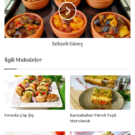
S
z
a
e
l
l
a
i
t
G
a
ü
Sebzeli Güveç
s
v
ı
e
ç
İlgili Makaleler
Fırında Çöp Şiş
Karnabahar Püreli Yeşil
Mercimek