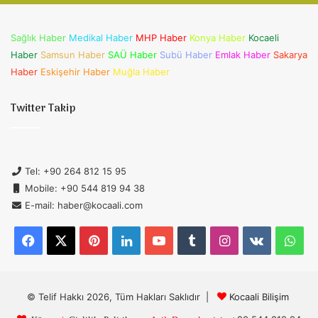
Sağlık Haber
Medikal Haber
MHP Haber
Konya Haber
Kocaeli
Haber
Samsun Haber
SAÜ Haber
Subü Haber
Emlak Haber
Sakarya
Haber
Eskişehir Haber
Muğla Haber
Twitter Takip
Tel: +90 264 812 15 95
Mobile: +90 544 819 94 38
E-mail: haber@kocaali.com
Facebook
X
Pinterest
LinkedIn
YouTube
Tumblr
Instagram
vk.com
Wh
© Telif Hakkı 2026, Tüm Hakları Saklıdır |
Kocaali Bilişim