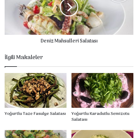
a
i
l
z
a
M
t
a
a
h
s
Deniz Mahsulleri Salatası
u
l
l
İlgili Makaleler
e
r
i
S
a
l
a
t
a
Yoğurtlu Taze Fasulye Salatası
Yoğurtlu Karadutlu Semizotu
s
Salatası
ı