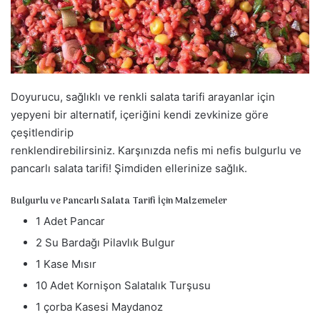
a
g
ö
n
d
Doyurucu, sağlıklı ve renkli salata tarifi arayanlar için
e
r
yepyeni bir alternatif, içeriğini kendi zevkinize göre
m
çeşitlendirip
e
renklendirebilirsiniz. Karşınızda nefis mi nefis bulgurlu ve
k
pancarlı salata tarifi! Şimdiden ellerinize sağlık.
Bulgurlu ve Pancarlı Salata Tarifi İçin Malzemeler
1 Adet Pancar
2 Su Bardağı Pilavlık Bulgur
1 Kase Mısır
10 Adet Kornişon Salatalık Turşusu
1 çorba Kasesi Maydanoz