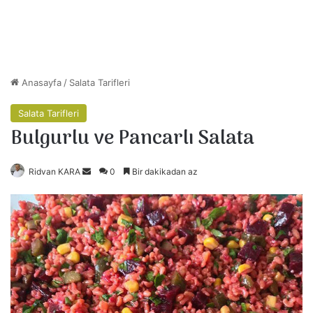
Anasayfa
/
Salata Tarifleri
Salata Tarifleri
Bulgurlu ve Pancarlı Salata
Ridvan KARA
B
0
Bir dakikadan az
i
r
e
-
p
o
s
t