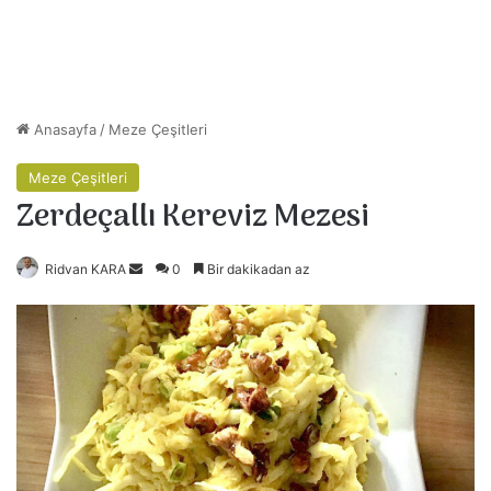
Anasayfa
/
Meze Çeşitleri
Meze Çeşitleri
Zerdeçallı Kereviz Mezesi
Ridvan KARA
B
0
Bir dakikadan az
i
r
e
-
p
o
s
t