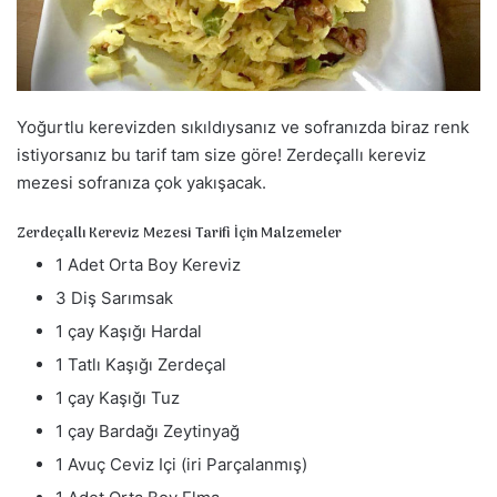
a
g
ö
n
d
Yoğurtlu kerevizden sıkıldıysanız ve sofranızda biraz renk
e
istiyorsanız bu tarif tam size göre! Zerdeçallı kereviz
r
mezesi sofranıza çok yakışacak.
m
e
Zerdeçallı Kereviz Mezesi Tarifi İçin Malzemeler
k
1 Adet Orta Boy Kereviz
3 Diş Sarımsak
1 çay Kaşığı Hardal
1 Tatlı Kaşığı Zerdeçal
1 çay Kaşığı Tuz
1 çay Bardağı Zeytinyağ
1 Avuç Ceviz Içi (iri Parçalanmış)