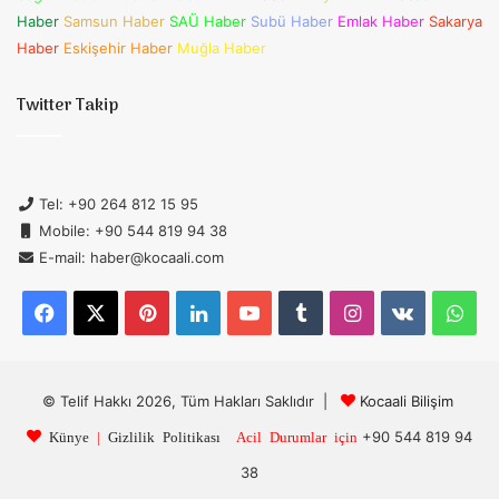
Haber
Samsun Haber
SAÜ Haber
Subü Haber
Emlak Haber
Sakarya
Haber
Eskişehir Haber
Muğla Haber
Twitter Takip
Tel: +90 264 812 15 95
Mobile: +90 544 819 94 38
E-mail: haber@kocaali.com
Facebook
X
Pinterest
LinkedIn
YouTube
Tumblr
Instagram
vk.com
Wh
© Telif Hakkı 2026, Tüm Hakları Saklıdır |
Kocaali Bilişim
+90 544 819 94
Künye
|
Gizlilik Politikası
Acil Durumlar için
38