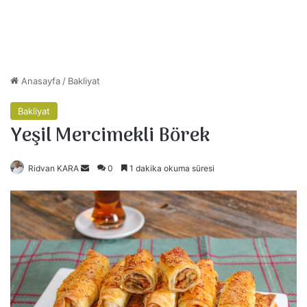
Anasayfa
/
Bakliyat
Bakliyat
Yeşil Mercimekli Börek
Ridvan KARA
B
0
1 dakika okuma süresi
i
r
e
-
p
o
s
t