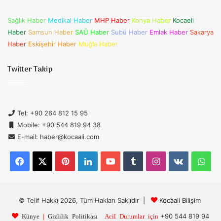
Sağlık Haber
Medikal Haber
MHP Haber
Konya Haber
Kocaeli
Haber
Samsun Haber
SAÜ Haber
Subü Haber
Emlak Haber
Sakarya
Haber
Eskişehir Haber
Muğla Haber
Twitter Takip
Tel: +90 264 812 15 95
Mobile: +90 544 819 94 38
E-mail: haber@kocaali.com
Facebook
X
Pinterest
LinkedIn
YouTube
Tumblr
Instagram
vk.com
Wh
© Telif Hakkı 2026, Tüm Hakları Saklıdır |
Kocaali Bilişim
+90 544 819 94
Künye
|
Gizlilik Politikası
Acil Durumlar için