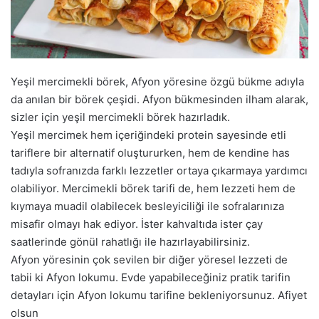
a
g
ö
n
d
Yeşil mercimekli börek, Afyon yöresine özgü bükme adıyla
e
da anılan bir börek çeşidi. Afyon bükmesinden ilham alarak,
r
sizler için yeşil mercimekli börek hazırladık.
m
Yeşil mercimek hem içeriğindeki protein sayesinde etli
e
tariflere bir alternatif oluştururken, hem de kendine has
k
tadıyla sofranızda farklı lezzetler ortaya çıkarmaya yardımcı
olabiliyor. Mercimekli börek tarifi de, hem lezzeti hem de
kıymaya muadil olabilecek besleyiciliği ile sofralarınıza
misafir olmayı hak ediyor. İster kahvaltıda ister çay
saatlerinde gönül rahatlığı ile hazırlayabilirsiniz.
Afyon yöresinin çok sevilen bir diğer yöresel lezzeti de
tabii ki Afyon lokumu. Evde yapabileceğiniz pratik tarifin
detayları için Afyon lokumu tarifine bekleniyorsunuz. Afiyet
olsun