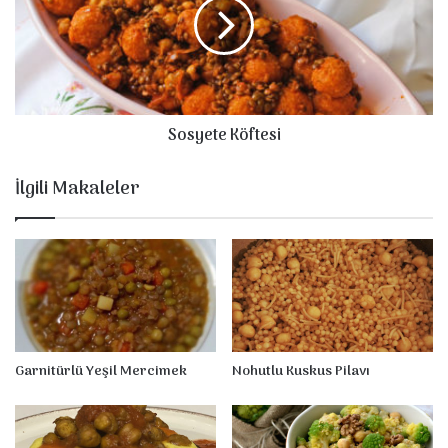
ö
y
f
e
t
t
e
e
s
K
i
ö
Sosyete Köftesi
f
t
e
İlgili Makaleler
s
i
Garnitürlü Yeşil Mercimek
Nohutlu Kuskus Pilavı