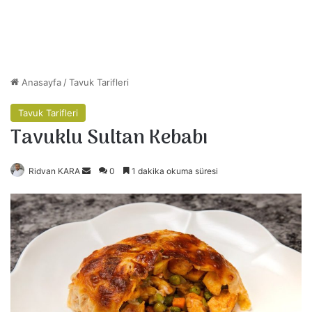
Anasayfa
/
Tavuk Tarifleri
Tavuk Tarifleri
Tavuklu Sultan Kebabı
Ridvan KARA
B
0
1 dakika okuma süresi
i
r
e
-
p
o
s
t