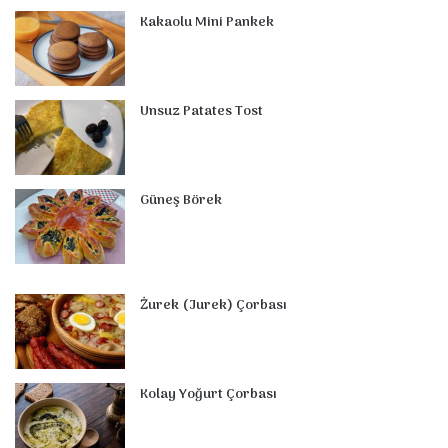
o
e
I
e
r
p
Kakaolu Mini Pankek
k
s
n
a
p
t
m
Unsuz Patates Tost
Güneş Börek
Żurek (Jurek) Çorbası
Kolay Yoğurt Çorbası