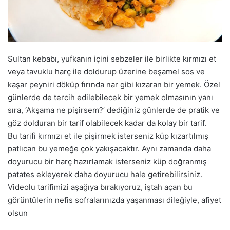
a
g
ö
n
d
Sultan kebabı, yufkanın içini sebzeler ile birlikte kırmızı et
e
veya tavuklu harç ile doldurup üzerine beşamel sos ve
r
kaşar peyniri döküp fırında nar gibi kızaran bir yemek. Özel
m
günlerde de tercih edilebilecek bir yemek olmasının yanı
e
sıra, ‘Akşama ne pişirsem?’ dediğiniz günlerde de pratik ve
k
göz dolduran bir tarif olabilecek kadar da kolay bir tarif.
Bu tarifi kırmızı et ile pişirmek isterseniz küp kızartılmış
patlıcan bu yemeğe çok yakışacaktır. Aynı zamanda daha
doyurucu bir harç hazırlamak isterseniz küp doğranmış
patates ekleyerek daha doyurucu hale getirebilirsiniz.
Videolu tarifimizi aşağıya bırakıyoruz, iştah açan bu
görüntülerin nefis sofralarınızda yaşanması dileğiyle, afiyet
olsun