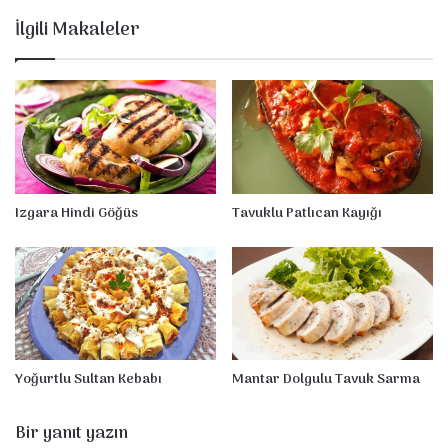
i
İlgili Makaleler
Izgara Hindi Göğüs
Tavuklu Patlıcan Kayığı
Yoğurtlu Sultan Kebabı
Mantar Dolgulu Tavuk Sarma
Bir yanıt yazın