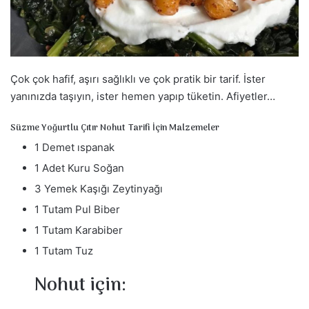
a
g
ö
n
d
Çok çok hafif, aşırı sağlıklı ve çok pratik bir tarif. İster
e
yanınızda taşıyın, ister hemen yapıp tüketin. Afiyetler…
r
m
Süzme Yoğurtlu Çıtır Nohut Tarifi İçin Malzemeler
e
1 Demet ıspanak
k
1 Adet Kuru Soğan
3 Yemek Kaşığı Zeytinyağı
1 Tutam Pul Biber
1 Tutam Karabiber
1 Tutam Tuz
Nohut için: