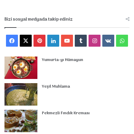
Bizi sosyal medyada takip ediniz
F
X
P
L
Y
T
I
v
W
a
i
i
o
u
n
k
h
Yumurta-yı Hümayun
c
n
n
u
m
s
.
a
e
t
k
T
b
t
c
t
Yeşil Muhlama
b
e
e
u
l
a
o
s
o
r
d
b
r
g
m
A
o
e
I
e
r
p
Pekmezli Fındık Kreması
k
s
n
a
p