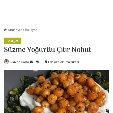
Anasayfa
/
Bakliyat
Bakliyat
Süzme Yoğurtlu Çıtır Nohut
Ridvan KARA
B
0
1 dakika okuma süresi
i
r
e
-
p
o
s
t