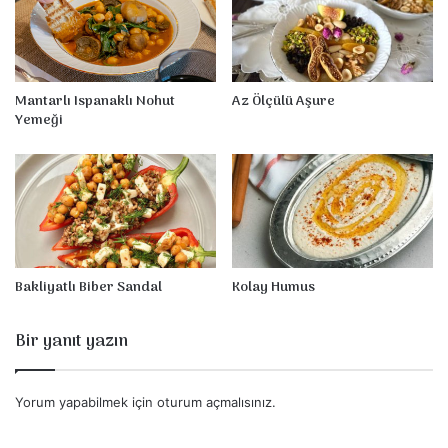
k
e
k
S
a
l
Mantarlı Ispanaklı Nohut
Az Ölçülü Aşure
a
Yemeği
t
a
s
ı
Bakliyatlı Biber Sandal
Kolay Humus
Bir yanıt yazın
Yorum yapabilmek için
oturum açmalısınız
.