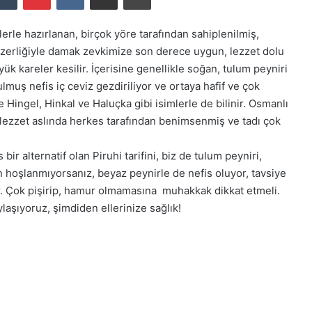
lerle hazırlanan, birçok yöre tarafından sahiplenilmiş,
zerliğiyle damak zevkimize son derece uygun, lezzet dolu
yük kareler kesilir. İçerisine genellikle soğan, tulum peyniri
uş nefis iç ceviz gezdiriliyor ve ortaya hafif ve çok
e Hingel, Hinkal ve Haluçka gibi isimlerle de bilinir. Osmanlı
 lezzet aslında herkes tarafından benimsenmiş ve tadı çok
ir alternatif olan Piruhi tarifini, biz de tulum peyniri,
hoşlanmıyorsanız, beyaz peynirle de nefis oluyor, tavsiye
ır. Çok pişirip, hamur olmamasına muhakkak dikkat etmeli.
ylaşıyoruz, şimdiden ellerinize sağlık!