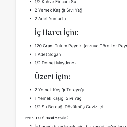
1/2 Kahve Fincanı Su
2 Yemek Kaşığı Sıvı Yağ
2 Adet Yumurta
İç Harcı İçin:
120 Gram Tulum Peyniri (arzuya Göre Lor Peyn
1 Adet Soğan
1/2 Demet Maydanoz
Üzeri İçin:
2 Yemek Kaşığı Tereyağı
1 Yemek Kaşığı Sıvı Yağ
1/2 Su Bardağı Dövülmüş Ceviz Içi
Piruhi Tarifi Nasıl Yapılır?
İç harcını hazırlamak için, bir kased soğanlar