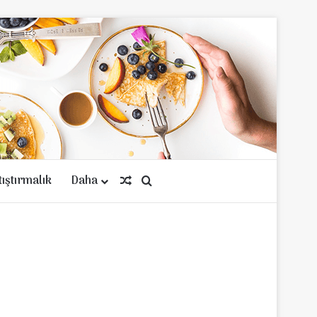
tıştırmalık
Daha
Rastgele Makale
Arama yap ...