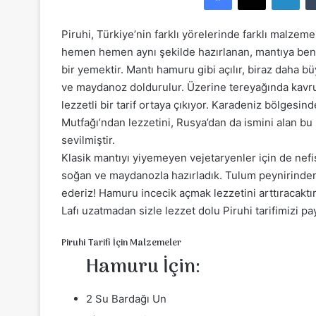
e
-
Piruhi, Türkiye’nin farklı yörelerinde farklı malzeme
p
hemen hemen aynı şekilde hazırlanan, mantıya ben
o
bir yemektir. Mantı hamuru gibi açılır, biraz daha bü
s
ve maydanoz doldurulur. Üzerine tereyağında kavrulm
t
lezzetli bir tarif ortaya çıkıyor. Karadeniz bölgesind
a
Mutfağı’ndan lezzetini, Rusya’dan da ismini alan bu
g
sevilmiştir.
ö
Klasik mantıyı yiyemeyen vejetaryenler için de nefis b
n
soğan ve maydanozla hazırladık. Tulum peynirinden 
d
ederiz! Hamuru incecik açmak lezzetini arttıracakt
e
Lafı uzatmadan sizle lezzet dolu Piruhi tarifimizi pa
r
m
Piruhi Tarifi İçin Malzemeler
e
Hamuru İçin:
k
2 Su Bardağı Un