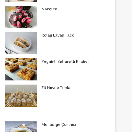
o
r
d
b
r
g
o
s
Narçiko
o
e
I
e
r
m
A
k
s
n
a
p
Kolay Lavaş Taco
t
m
p
Peynirli Baharatlı Kraker
Fit Havuç Topları
Muradiye Çorbası