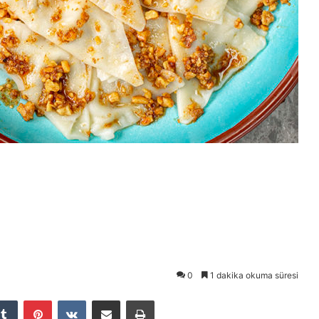
0
1 dakika okuma süresi
Tumblr
Pinterest
VKontakte
E-Posta ile paylaş
Yazdır