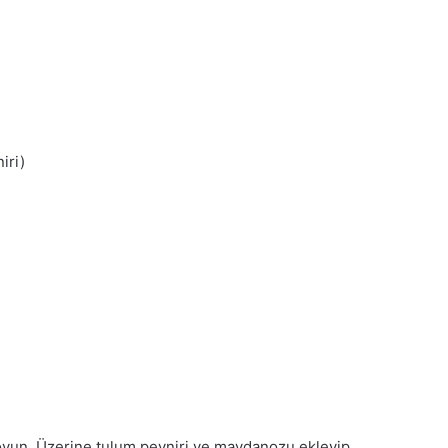
iri)
ı ovun. Üzerine tulum peyniri ve maydanozu ekleyip