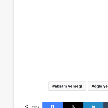
akşam yemeği
öğle y
Facebook
X
LinkedIn
Paylaş