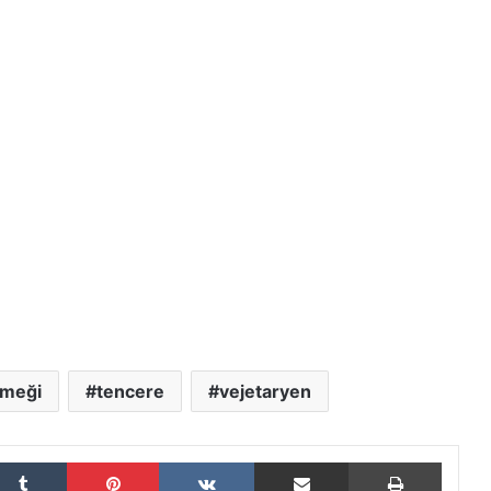
emeği
tencere
vejetaryen
Tumblr
Pinterest
VKontakte
E-Posta ile paylaş
Yazdır