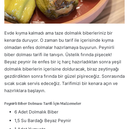
a
g
ö
n
d
Evde kıyma kalmadı ama taze dolmalık biberleriniz bir
e
kenarda duruyor. O zaman bu tarif ile içerisinde kıyma
r
olmadan enfes dolmalar hazırlamaya buyurun. Peynirli
m
biber dolması tarifi ile tanışın. Üstelik fırında pişecek!
e
Beyaz peynir ile enfes bir iç harç hazırladıktan sonra yeşil
k
dolmalık biberlerin içerisine dolduracak, biraz zeytinyağı
gezdirdikten sonra fırında bir güzel pişireceğiz. Sonrasında
sıcak sıcak servis edeceğiz. Tarifimizi bir kenara açın ve
hazırlıklara başlayın.
Peynirli Biber Dolması Tarifi İçin Malzemeler
6 Adet Dolmalık Biber
1,5 Su Bardağı Beyaz Peynir