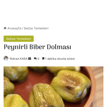
Anasayfa
/
Sebze Yemekleri
Sebze Yemekleri
Peynirli Biber Dolması
Ridvan KARA
B
0
1 dakika okuma süresi
i
r
e
-
p
o
s
t