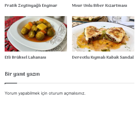
l
Pratik Zeytinyağlı Enginar
Mısır Unlu Biber Kızartması
m
a
s
ı
Etli Brüksel Lahanası
Dereotlu Kıymalı Kabak Sandal
Bir yanıt yazın
Yorum yapabilmek için
oturum açmalısınız
.