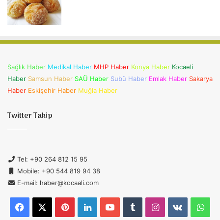
Sağlık Haber
Medikal Haber
MHP Haber
Konya Haber
Kocaeli
Haber
Samsun Haber
SAÜ Haber
Subü Haber
Emlak Haber
Sakarya
Haber
Eskişehir Haber
Muğla Haber
Twitter Takip
Tel: +90 264 812 15 95
Mobile: +90 544 819 94 38
E-mail: haber@kocaali.com
Facebook
X
Pinterest
LinkedIn
YouTube
Tumblr
Instagram
vk.com
Wh