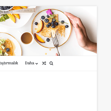
tıştırmalık
Daha
Rastgele Makale
Arama yap ...