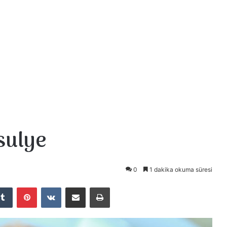
sulye
0
1 dakika okuma süresi
Tumblr
Pinterest
VKontakte
E-Posta ile paylaş
Yazdır