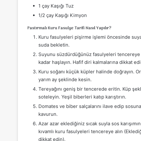
1 çay Kaşığı Tuz
1/2 çay Kaşığı Kimyon
Pastırmalı Kuru Fasulye Tarifi Nasıl Yapılır?
Kuru fasulyeleri pişirme işlemi öncesinde suya
suda bekletin.
Suyunu süzdürdüğünüz fasulyeleri tencereye al
kadar haşlayın. Hafif diri kalmalarına dikkat edi
Kuru soğanı küçük küpler halinde doğrayın. Orta
yarım ay şeklinde kesin.
Tereyağını geniş bir tencerede eritin. Küp şek
soteleyin. Yeşil biberleri katıp karıştırın.
Domates ve biber salçalarını ilave edip sosuna
kavurun.
Azar azar eklediğiniz sıcak suyla sos karışımı
kıvamlı kuru fasulyeleri tencereye alın (Ekled
dikkat edin).