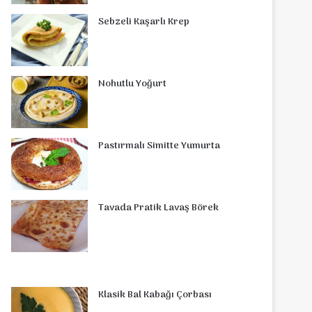
o
r
d
b
r
g
o
s
Sebzeli Kaşarlı Krep
o
e
I
e
r
m
A
k
s
n
a
p
Nohutlu Yoğurt
t
m
p
Pastırmalı Simitte Yumurta
Tavada Pratik Lavaş Börek
Klasik Bal Kabağı Çorbası