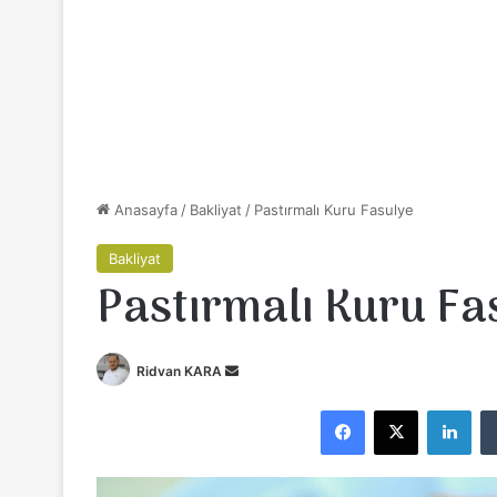
Anasayfa
/
Bakliyat
/
Pastırmalı Kuru Fasulye
Bakliyat
Pastırmalı Kuru Fa
Ridvan KARA
B
i
Facebook
X
LinkedIn
r
e
-