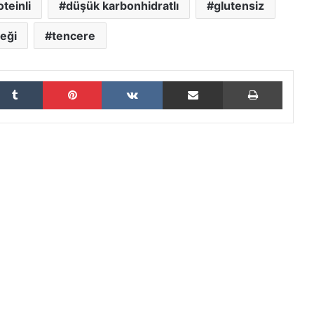
oteinli
düşük karbonhidratlı
glutensiz
eği
tencere
Tumblr
Pinterest
VKontakte
E-Posta ile paylaş
Yazdır