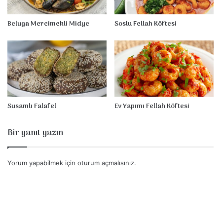
n
a
Beluga Mercimekli Midye
Soslu Fellah Köftesi
r
Susamlı Falafel
Ev Yapımı Fellah Köftesi
Bir yanıt yazın
Yorum yapabilmek için
oturum açmalısınız
.