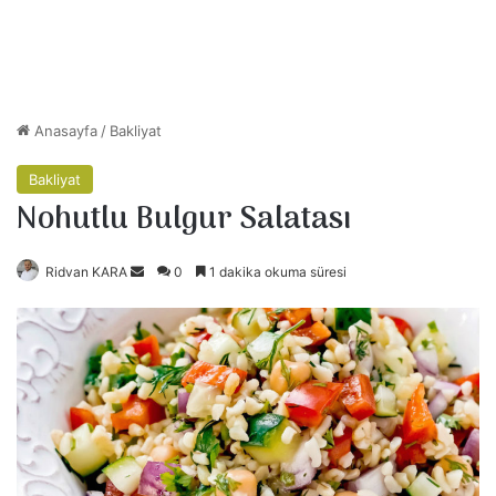
Anasayfa
/
Bakliyat
Bakliyat
Nohutlu Bulgur Salatası
Ridvan KARA
B
0
1 dakika okuma süresi
i
r
e
-
p
o
s
t