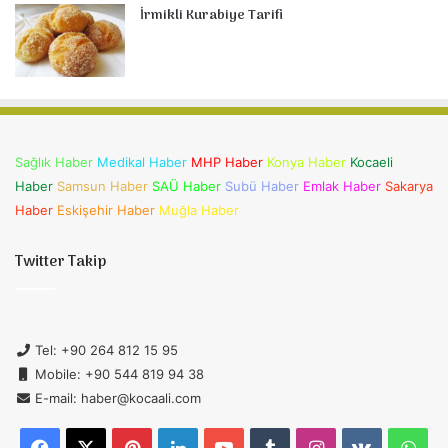
İrmikli Kurabiye Tarifi
Sağlık Haber
Medikal Haber
MHP Haber
Konya Haber
Kocaeli
Haber
Samsun Haber
SAÜ Haber
Subü Haber
Emlak Haber
Sakarya
Haber
Eskişehir Haber
Muğla Haber
Twitter Takip
Tel: +90 264 812 15 95
Mobile: +90 544 819 94 38
E-mail: haber@kocaali.com
Facebook
X
Pinterest
LinkedIn
YouTube
Tumblr
Instagram
vk.com
Wh