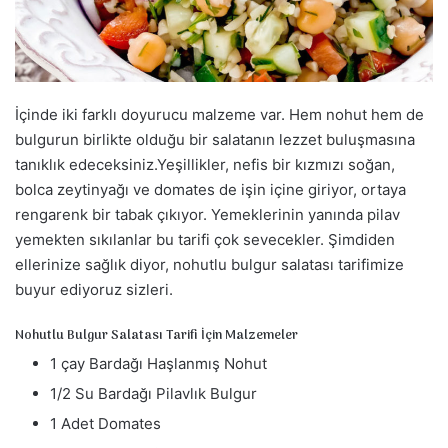
a
g
ö
n
d
İçinde iki farklı doyurucu malzeme var. Hem nohut hem de
e
bulgurun birlikte olduğu bir salatanın lezzet buluşmasına
r
tanıklık edeceksiniz.Yeşillikler, nefis bir kızmızı soğan,
m
bolca zeytinyağı ve domates de işin içine giriyor, ortaya
e
rengarenk bir tabak çıkıyor. Yemeklerinin yanında pilav
k
yemekten sıkılanlar bu tarifi çok sevecekler. Şimdiden
ellerinize sağlık diyor, nohutlu bulgur salatası tarifimize
buyur ediyoruz sizleri.
Nohutlu Bulgur Salatası Tarifi İçin Malzemeler
1 çay Bardağı Haşlanmış Nohut
1/2 Su Bardağı Pilavlık Bulgur
1 Adet Domates