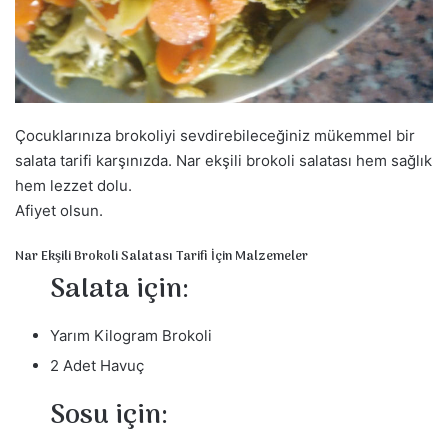
a
g
ö
n
d
Çocuklarınıza brokoliyi sevdirebileceğiniz mükemmel bir
e
r
salata tarifi karşınızda. Nar ekşili brokoli salatası hem sağlık
m
hem lezzet dolu.
e
Afiyet olsun.
k
Nar Ekşili Brokoli Salatası Tarifi İçin Malzemeler
Salata için:
Yarım Kilogram Brokoli
2 Adet Havuç
Sosu için: