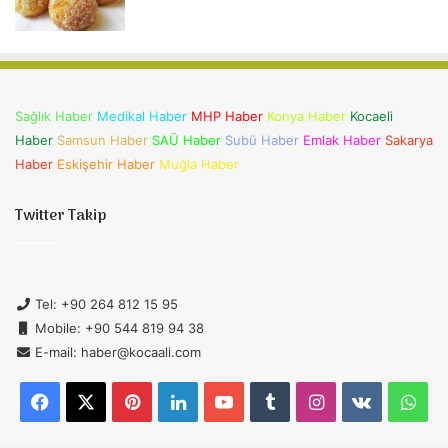
Sağlık Haber
Medikal Haber
MHP Haber
Konya Haber
Kocaeli
Haber
Samsun Haber
SAÜ Haber
Subü Haber
Emlak Haber
Sakarya
Haber
Eskişehir Haber
Muğla Haber
Twitter Takip
Tel: +90 264 812 15 95
Mobile: +90 544 819 94 38
E-mail: haber@kocaali.com
Facebook
X
Pinterest
LinkedIn
YouTube
Tumblr
Instagram
vk.com
Wh