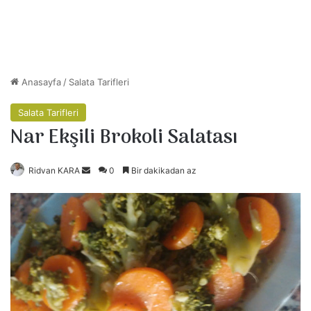
Anasayfa
/
Salata Tarifleri
Salata Tarifleri
Nar Ekşili Brokoli Salatası
Ridvan KARA
B
0
Bir dakikadan az
i
r
e
-
p
o
s
t