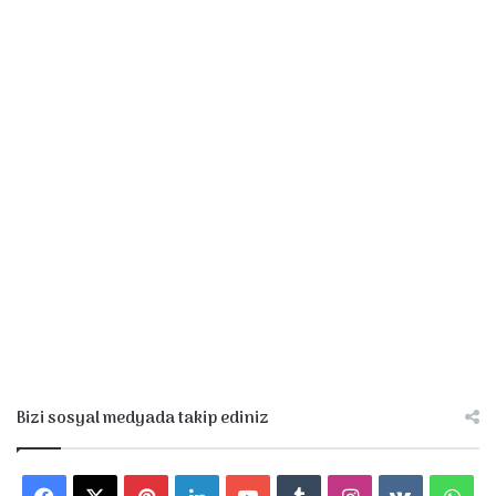
a
t
a
Bizi sosyal medyada takip ediniz