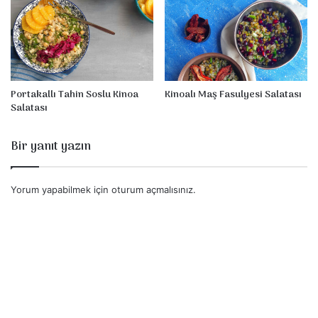
i
S
g
a
r
l
e
a
t
t
t
a
e
Portakallı Tahin Soslu Kinoa
Kinoalı Maş Fasulyesi Salatası
Salatası
S
o
s
Bir yanıt yazın
l
u
K
Yorum yapabilmek için
oturum açmalısınız
.
a
r
ı
ş
ı
k
S
a
l