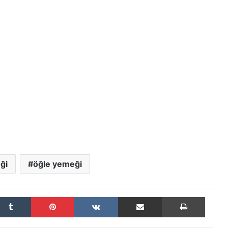
ği
öğle yemeği
Tumblr
Pinterest
VKontakte
E-Posta ile paylaş
Yazdır