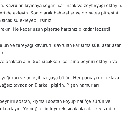
n. Kavrulan kıymaya soğan, sarımsak ve zeytinyağı ekleyin.
ri de ekleyin. Son olarak baharatlar ve domates püresini
sıcak su ekleyebilirsiniz.
rakın. Ne kadar uzun pişerse harcınız o kadar lezzetli
e un ve tereyağı kavurun. Kavrulan karışıma sütü azar azar
ın.
ve ocaktan alın. Sos sıcakken içerisine peyniri ekleyin ve
 yoğurun ve on eşit parçaya bölün. Her parçayı un, oklava
yağsız tavada önlü arkalı pişirin. Pişen hamurları
 peynirli sostan, kıymalı sostan koyup hafifçe sürün ve
krarlayın. Yemeği dilimleyerek sıcak olarak servis edin.