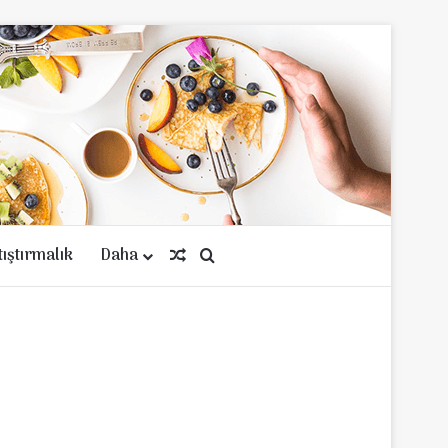
tıştırmalık
Daha
Rastgele Makale
Arama yap ...