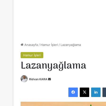
Anasayfa
/
Hamur İşleri
/
Lazanyağlama
Hamur İşleri
Lazanyağlama
Ridvan KARA
B
i
Facebook
X
LinkedIn
r
e
-