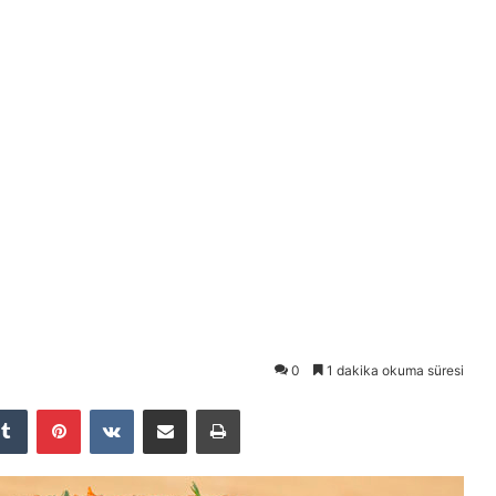
0
1 dakika okuma süresi
Tumblr
Pinterest
VKontakte
E-Posta ile paylaş
Yazdır