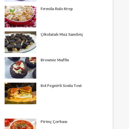
o
r
d
b
r
g
o
s
Fırında Rulo Krep
o
e
I
e
r
m
A
k
s
n
a
p
Çikolatalı Muz Sandviç
t
m
p
Brownie Muffin
Bol Peynirli Soslu Tost
Pirinç Çorbası