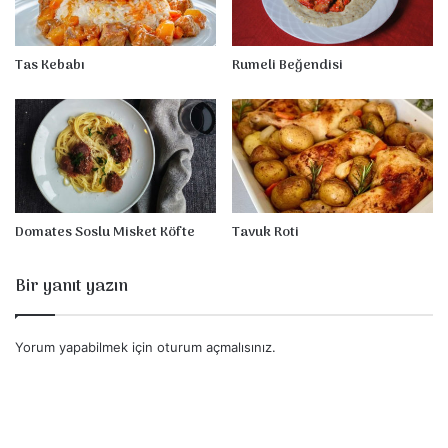
a
r
l
Tas Kebabı
Rumeli Beğendisi
ı
E
t
S
o
t
e
Domates Soslu Misket Köfte
Tavuk Roti
Bir yanıt yazın
Yorum yapabilmek için
oturum açmalısınız
.