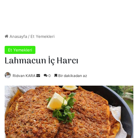
Anasayfa
/
Et Yemekleri
Et Yemekleri
Lahmacun İç Harcı
Ridvan KARA
B
0
Bir dakikadan az
i
r
e
-
p
o
s
t