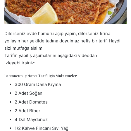
a
g
ö
n
d
Dilerseniz evde hamuru açıp yapın, dilerseniz fırına
e
yollayın her şekilde tadına doyulmaz nefis bir tarif. Haydi
r
sizi mutfağa alalım.
m
Tarifin yapılış aşamalarını aşağıdaki videodan
e
izleyebilirsiniz:
k
Lahmacun İç Harcı Tarifi İçin Malzemeler
300 Gram Dana Kıyma
2 Adet Soğan
2 Adet Domates
2 Adet Biber
4 Dal Maydanoz
1/2 Kahve Fincanı Sıvı Yağ