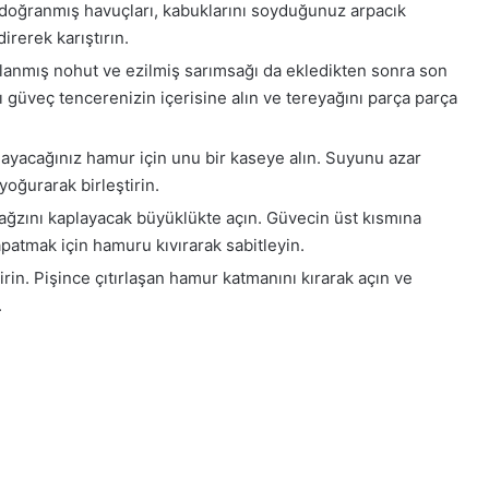
ri doğranmış havuçları, kabuklarını soyduğunuz arpacık
irerek karıştırın.
şlanmış nohut ve ezilmiş sarımsağı da ekledikten sonra son
ı güveç tencerenizin içerisine alın ve tereyağını parça parça
ayacağınız hamur için unu bir kaseye alın. Suyunu azar
yoğurarak birleştirin.
ğzını kaplayacak büyüklükte açın. Güvecin üst kısmına
apatmak için hamuru kıvırarak sabitleyin.
irin. Pişince çıtırlaşan hamur katmanını kırarak açın ve
.