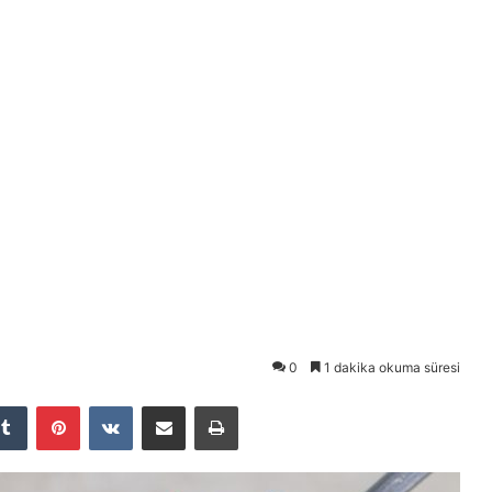
0
1 dakika okuma süresi
Tumblr
Pinterest
VKontakte
E-Posta ile paylaş
Yazdır