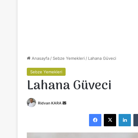
Anasayfa
/
Sebze Yemekleri
/
Lahana Güveci
Sebze Yemekleri
Lahana Güveci
Ridvan KARA
B
i
Facebook
X
LinkedIn
r
e
-