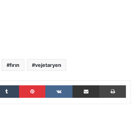
fırın
vejetaryen
Tumblr
Pinterest
VKontakte
E-Posta ile paylaş
Yazdır