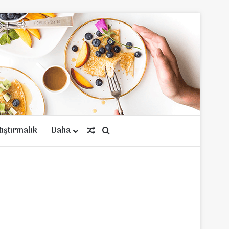
tıştırmalık
Daha
Rastgele Makale
Arama yap ...