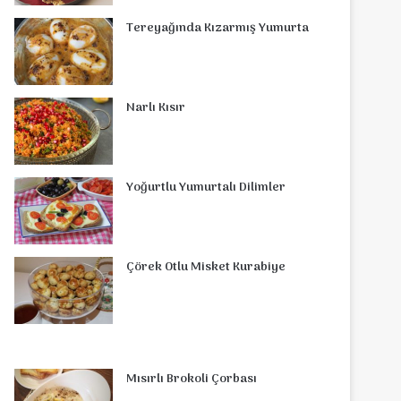
o
r
d
b
r
g
o
s
Tereyağında Kızarmış Yumurta
o
e
I
e
r
m
A
k
s
n
a
p
Narlı Kısır
t
m
p
Yoğurtlu Yumurtalı Dilimler
Çörek Otlu Misket Kurabiye
Mısırlı Brokoli Çorbası