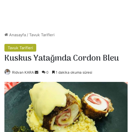
Anasayfa
/
Tavuk Tarifleri
Tavuk Tarifleri
Kuskus Yatağında Cordon Bleu
Ridvan KARA
B
0
1 dakika okuma süresi
i
r
e
-
p
o
s
t