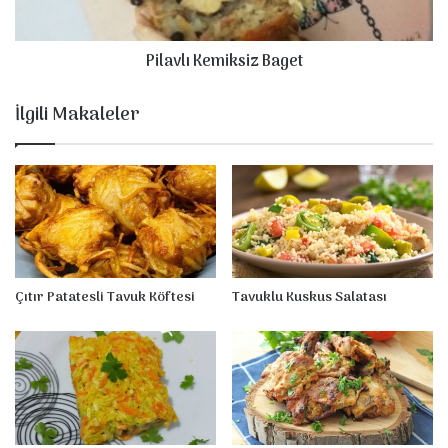
l
K
e
Pilavlı Kemiksiz Baget
m
i
k
İlgili Makaleler
s
i
z
B
a
g
e
t
Çıtır Patatesli Tavuk Köftesi
Tavuklu Kuskus Salatası