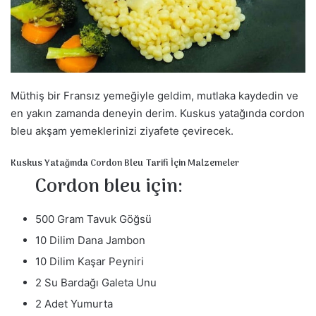
a
g
ö
n
d
Müthiş bir Fransız yemeğiyle geldim, mutlaka kaydedin ve
e
r
en yakın zamanda deneyin derim. Kuskus yatağında cordon
m
bleu akşam yemeklerinizi ziyafete çevirecek.
e
Kuskus Yatağında Cordon Bleu Tarifi İçin Malzemeler
k
Cordon bleu için:
500 Gram Tavuk Göğsü
10 Dilim Dana Jambon
10 Dilim Kaşar Peyniri
2 Su Bardağı Galeta Unu
2 Adet Yumurta