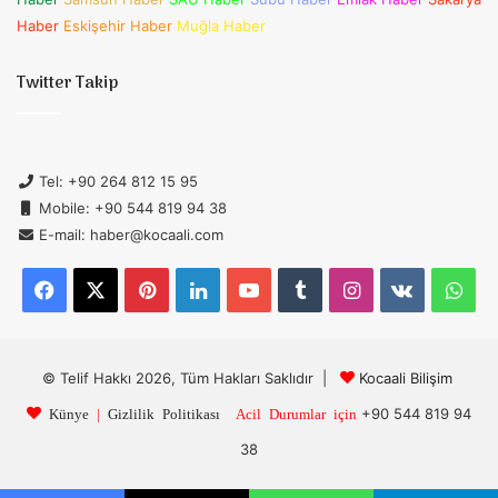
Haber
Eskişehir Haber
Muğla Haber
Twitter Takip
Tel: +90 264 812 15 95
Mobile: +90 544 819 94 38
E-mail: haber@kocaali.com
Facebook
X
Pinterest
LinkedIn
YouTube
Tumblr
Instagram
vk.com
Wh
© Telif Hakkı 2026, Tüm Hakları Saklıdır |
Kocaali Bilişim
+90 544 819 94
Künye
|
Gizlilik Politikası
Acil Durumlar için
38