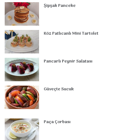
Şipşak Panceke
b
e
e
u
l
a
o
s
o
r
d
b
r
g
m
A
o
e
I
e
r
p
Köz Patlıcanlı Mini Tartolet
k
s
n
a
p
t
m
Pancarlı Peynir Salatası
Güveçte Sucuk
Paça Çorbası