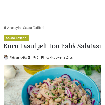
Anasayfa
/
Salata Tarifleri
Salata Tarifleri
Kuru Fasulyeli Ton Balık Salatası
Ridvan KARA
B
0
1 dakika okuma süresi
i
r
e
-
p
o
s
t