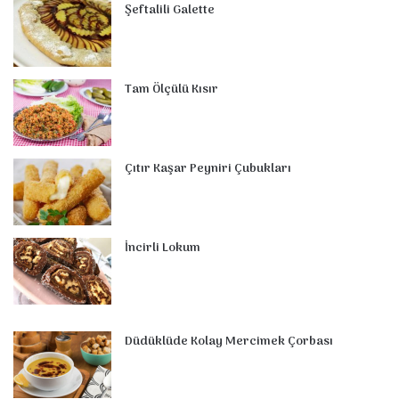
Şeftalili Galette
b
e
e
u
l
a
o
s
o
r
d
b
r
g
m
A
o
e
I
e
r
p
Tam Ölçülü Kısır
k
s
n
a
p
t
m
Çıtır Kaşar Peyniri Çubukları
İncirli Lokum
Düdüklüde Kolay Mercimek Çorbası