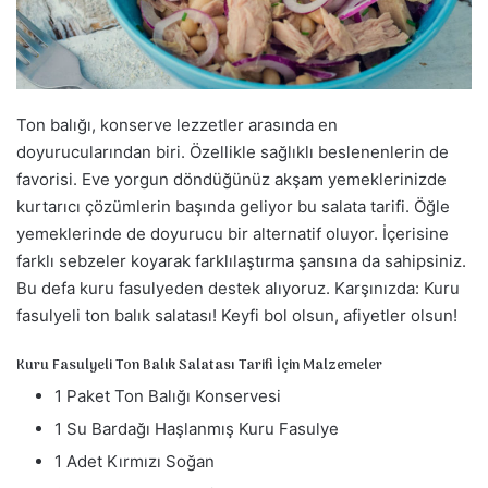
a
g
ö
n
d
Ton balığı, konserve lezzetler arasında en
e
doyurucularından biri. Özellikle sağlıklı beslenenlerin de
r
favorisi. Eve yorgun döndüğünüz akşam yemeklerinizde
m
kurtarıcı çözümlerin başında geliyor bu salata tarifi. Öğle
e
yemeklerinde de doyurucu bir alternatif oluyor. İçerisine
k
farklı sebzeler koyarak farklılaştırma şansına da sahipsiniz.
Bu defa kuru fasulyeden destek alıyoruz. Karşınızda: Kuru
fasulyeli ton balık salatası! Keyfi bol olsun, afiyetler olsun!
Kuru Fasulyeli Ton Balık Salatası Tarifi İçin Malzemeler
1 Paket Ton Balığı Konservesi
1 Su Bardağı Haşlanmış Kuru Fasulye
1 Adet Kırmızı Soğan