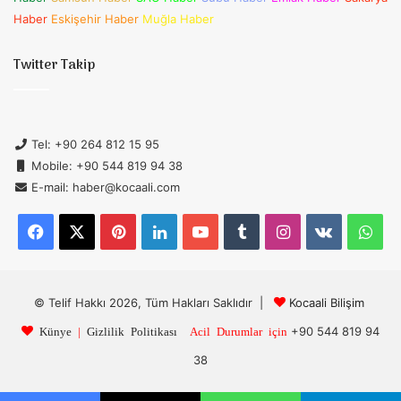
Haber
Eskişehir Haber
Muğla Haber
Twitter Takip
Tel: +90 264 812 15 95
Mobile: +90 544 819 94 38
E-mail: haber@kocaali.com
Facebook
X
Pinterest
LinkedIn
YouTube
Tumblr
Instagram
vk.com
Wh
© Telif Hakkı 2026, Tüm Hakları Saklıdır |
Kocaali Bilişim
+90 544 819 94
Künye
|
Gizlilik Politikası
Acil Durumlar için
38