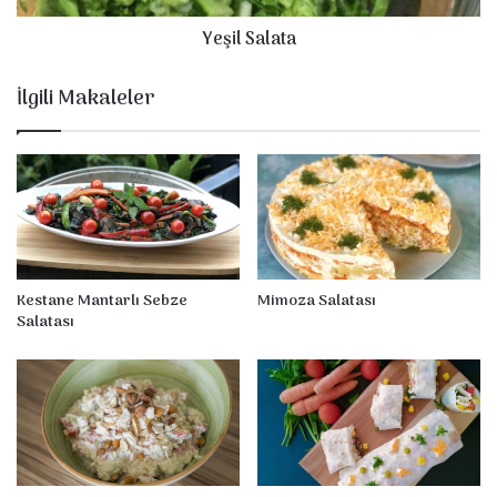
s
a
Yeşil Salata
ı
t
a
İlgili Makaleler
Kestane Mantarlı Sebze
Mimoza Salatası
Salatası