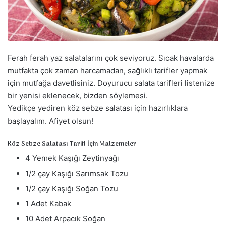
a
g
ö
n
d
Ferah ferah yaz salatalarını çok seviyoruz. Sıcak havalarda
e
mutfakta çok zaman harcamadan, sağlıklı tarifler yapmak
r
için mutfağa davetlisiniz. Doyurucu salata tarifleri listenize
m
bir yenisi eklenecek, bizden söylemesi.
e
Yedikçe yediren köz sebze salatası için hazırlıklara
k
başlayalım. Afiyet olsun!
Köz Sebze Salatası Tarifi İçin Malzemeler
4 Yemek Kaşığı Zeytinyağı
1/2 çay Kaşığı Sarımsak Tozu
1/2 çay Kaşığı Soğan Tozu
1 Adet Kabak
10 Adet Arpacık Soğan