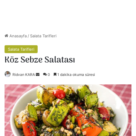
Anasayfa
/
Salata Tarifleri
Salata Tarifleri
Köz Sebze Salatası
Ridvan KARA
B
0
1 dakika okuma süresi
i
r
e
-
p
o
s
t