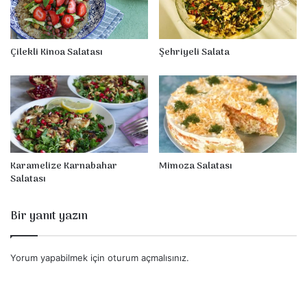
l
a
t
a
Çilekli Kinoa Salatası
Şehriyeli Salata
Karamelize Karnabahar
Mimoza Salatası
Salatası
Bir yanıt yazın
Yorum yapabilmek için
oturum açmalısınız
.