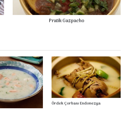
G
a
z
Pratik Gazpacho
p
a
c
h
o
Ördek Çorbası Endonezya