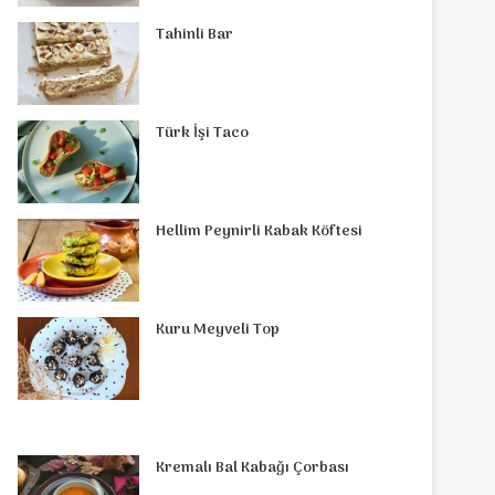
o
r
d
b
r
g
o
s
Tahinli Bar
o
e
I
e
r
m
A
k
s
n
a
p
Türk İşi Taco
t
m
p
Hellim Peynirli Kabak Köftesi
Kuru Meyveli Top
Kremalı Bal Kabağı Çorbası