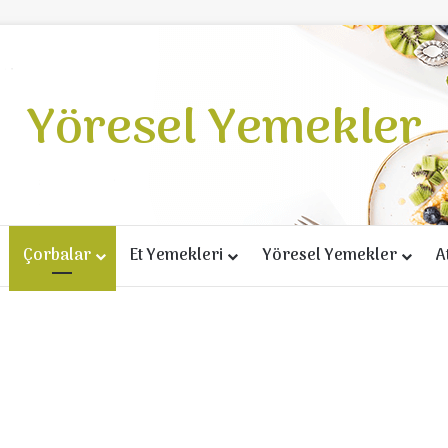
Yöresel Yemekler
Çorbalar
Et Yemekleri
Yöresel Yemekler
A