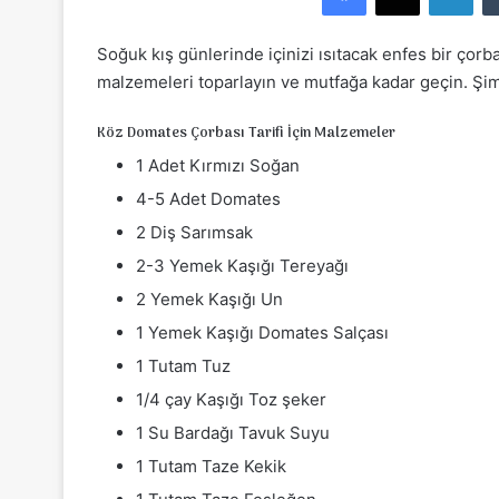
e
-
Soğuk kış günlerinde içinizi ısıtacak enfes bir çorba
p
malzemeleri toparlayın ve mutfağa kadar geçin. Şimd
o
s
Köz Domates Çorbası Tarifi İçin Malzemeler
t
1 Adet Kırmızı Soğan
a
4-5 Adet Domates
g
ö
2 Diş Sarımsak
n
2-3 Yemek Kaşığı Tereyağı
d
2 Yemek Kaşığı Un
e
1 Yemek Kaşığı Domates Salçası
r
m
1 Tutam Tuz
e
1/4 çay Kaşığı Toz şeker
k
1 Su Bardağı Tavuk Suyu
1 Tutam Taze Kekik