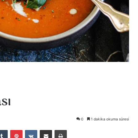
sı
0
1 dakika okuma süresi
Tumblr
Pinterest
VKontakte
E-Posta ile paylaş
Yazdır