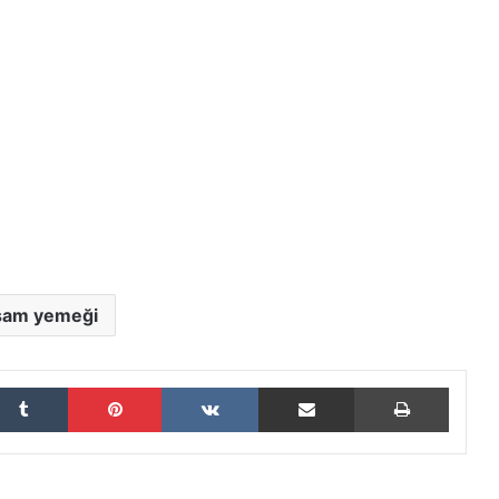
şam yemeği
Tumblr
Pinterest
VKontakte
E-Posta ile paylaş
Yazdır