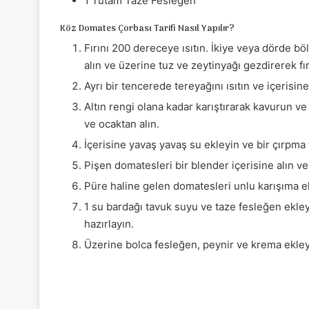
1 Tutam Taze Fesleğen
Köz Domates Çorbası Tarifi Nasıl Yapılır?
Fırını 200 dereceye ısıtın. İkiye veya dörde bö
alın ve üzerine tuz ve zeytinyağı gezdirerek fır
Ayrı bir tencerede tereyağını ısıtın ve içerisin
Altın rengi olana kadar karıştırarak kavurun ve 
ve ocaktan alın.
İçerisine yavaş yavaş su ekleyin ve bir çırpma tel
Pişen domatesleri bir blender içerisine alın ve 
Püre haline gelen domatesleri unlu karışıma e
1 su bardağı tavuk suyu ve taze fesleğen ekley
hazırlayın.
Üzerine bolca fesleğen, peynir ve krema ekley