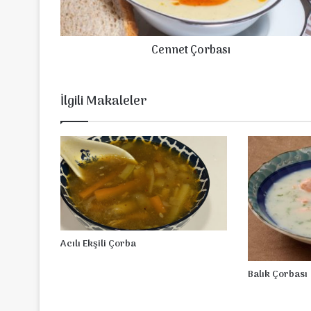
Ç
o
r
Cennet Çorbası
b
a
s
ı
İlgili Makaleler
Acılı Ekşili Çorba
Balık Çorbası