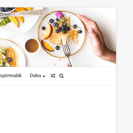
tıştırmalık
Daha
Rastgele Makale
Arama yap ...