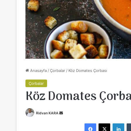
Anasayfa
/
Çorbalar
/
Köz Domates Çorbası
Çorbalar
Köz Domates Çorba
Ridvan KARA
B
i
Facebook
X
LinkedIn
r