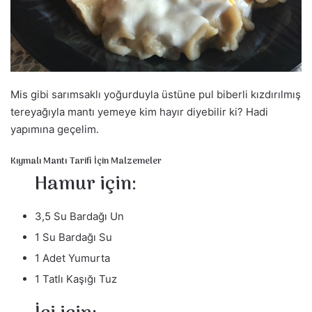
a
g
ö
n
d
Mis gibi sarımsaklı yoğurduyla üstüne pul biberli kızdırılmış
e
r
tereyağıyla mantı yemeye kim hayır diyebilir ki? Hadi
m
yapımına geçelim.
e
Kıymalı Mantı Tarifi İçin Malzemeler
k
Hamur için:
3,5 Su Bardağı Un
1 Su Bardağı Su
1 Adet Yumurta
1 Tatlı Kaşığı Tuz