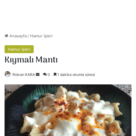
Anasayfa
/
Hamur İşleri
Hamur İşleri
Kıymalı Mantı
Ridvan KARA
B
0
1 dakika okuma süresi
i
r
e
-
p
o
s
t