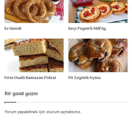
Ev Simidi
Keçi Peynirli Milföy
Fırın Usulü Ramazan Pidesi
Fit Zeytinli Açma
Bir yanıt yazın
Yorum yapabilmek için
oturum açmalısınız
.