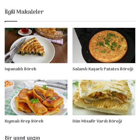
u
B
İlgili Makaleler
ö
r
e
ğ
i
Ispanaklı Börek
Salamlı Kaşarlı Patates Böreği
Kıymalı Krep Börek
Dün Misafir Vardı Böreği
Bir yanıt yazın