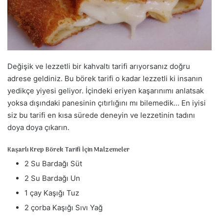
a
g
ö
n
d
Değişik ve lezzetli bir kahvaltı tarifi arıyorsanız doğru
e
r
adrese geldiniz. Bu börek tarifi o kadar lezzetli ki insanın
m
yedikçe yiyesi geliyor. İçindeki eriyen kaşarınımı anlatsak
e
yoksa dışındaki panesinin çıtırlığını mı bilemedik… En iyisi
k
siz bu tarifi en kısa sürede deneyin ve lezzetinin tadını
doya doya çıkarın.
Kaşarlı Krep Börek Tarifi İçin Malzemeler
2 Su Bardağı Süt
2 Su Bardağı Un
1 çay Kaşığı Tuz
2 çorba Kaşığı Sıvı Yağ