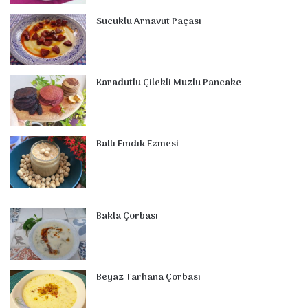
o
e
I
e
r
p
Sucuklu Arnavut Paçası
k
s
n
a
p
t
m
Karadutlu Çilekli Muzlu Pancake
Ballı Fındık Ezmesi
Bakla Çorbası
Beyaz Tarhana Çorbası