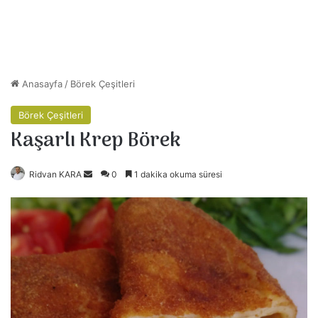
Anasayfa
/
Börek Çeşitleri
Börek Çeşitleri
Kaşarlı Krep Börek
Ridvan KARA
B
0
1 dakika okuma süresi
i
r
e
-
p
o
s
t