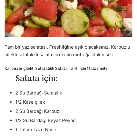
s
t
a
g
ö
n
d
Tam bir yaz salatası. Freshliğine aşık olacaksınız. Karpuzlu
e
çilekli salatalıklı salata tarifi için mutfağa alalım sizi.
r
m
Karpuzlu Çilekli Salatalıklı Salata Tarifi İçin Malzemeler
Salata için:
e
k
2 Su Bardağı Salatalık
1/2 Kase çilek
2 Su Bardağı Karpuz
1/2 Su Bardağı Beyaz Peynir
1 Tutam Taze Nane