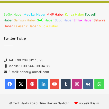
Sağlık Haber
Medikal Haber
MHP Haber
Konya Haber
Kocaeli
Haber
Samsun Haber
SAÜ Haber
Subü Haber
Emlak Haber
Sakarya
Haber
Eskişehir Haber
Muğla Haber
Twitter Takip
Tel: +90 264 812 15 95
Mobile: +90 544 819 94 38
E-mail: haber@kocaali.com
Facebook
X
Pinterest
LinkedIn
YouTube
Tumblr
Instagram
vk.com
Wh
© Telif Hakkı 2026, Tüm Hakları Saklıdır |
Kocaali Bilişim