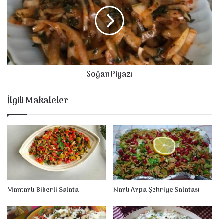
S
ğ
a
a
l
n
a
P
t
i
a
y
s
a
Soğan Piyazı
ı
z
ı
İlgili Makaleler
Mantarlı Biberli Salata
Narlı Arpa Şehriye Salatası