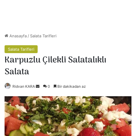
Anasayfa
/
Salata Tarifleri
Salata Tarifleri
Karpuzlu Çilekli Salatalıklı
Salata
Ridvan KARA
B
0
Bir dakikadan az
i
r
e
-
p
o