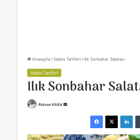
Anasayfa
/
Salata Tarifleri
/
Ilık Sonbahar Salatası
Salata Tarifleri
Ilık Sonbahar Salat
Ridvan KARA
B
i
Facebook
X
LinkedIn
r
e
-