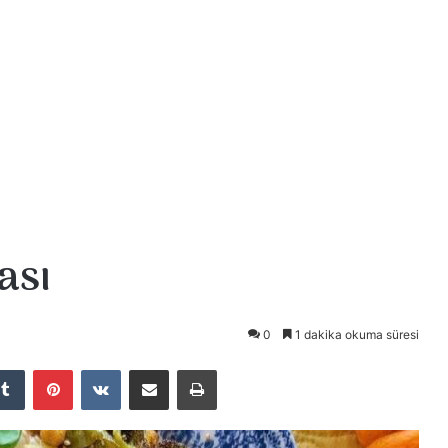
ası
0
1 dakika okuma süresi
Tumblr
Pinterest
VKontakte
E-Posta ile paylaş
Yazdır