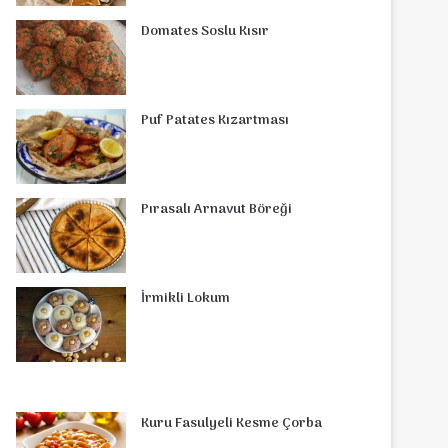
o
r
d
b
r
g
o
s
Domates Soslu Kısır
o
e
I
e
r
m
A
k
s
n
a
p
Puf Patates Kızartması
t
m
p
Pırasalı Arnavut Böreği
İrmikli Lokum
Kuru Fasulyeli Kesme Çorba