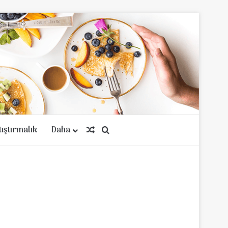
tıştırmalık
Daha
Rastgele Makale
Arama yap ...