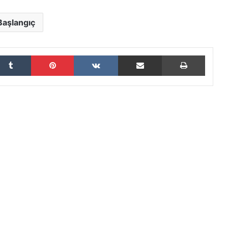
Başlangıç
Tumblr
Pinterest
VKontakte
E-Posta ile paylaş
Yazdır