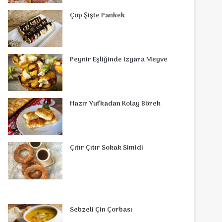
o
r
d
b
r
g
o
s
Çöp Şişte Pankek
o
e
I
e
r
m
A
k
s
n
a
p
Peynir Eşliğinde Izgara Meyve
t
m
p
Hazır Yufkadan Kolay Börek
Çıtır Çıtır Sokak Simidi
Sebzeli Çin Çorbası