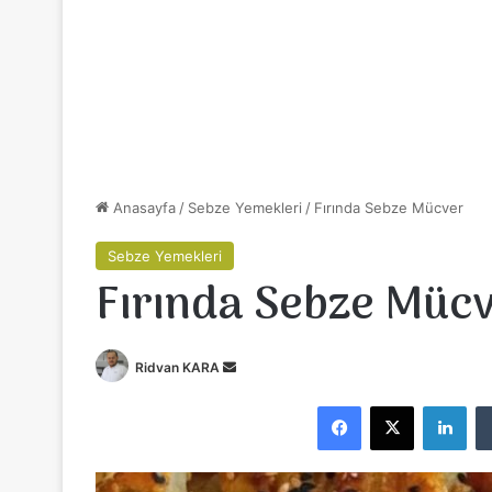
Anasayfa
/
Sebze Yemekleri
/
Fırında Sebze Mücver
Sebze Yemekleri
Fırında Sebze Müc
Ridvan KARA
B
i
Facebook
X
LinkedIn
r
e
-