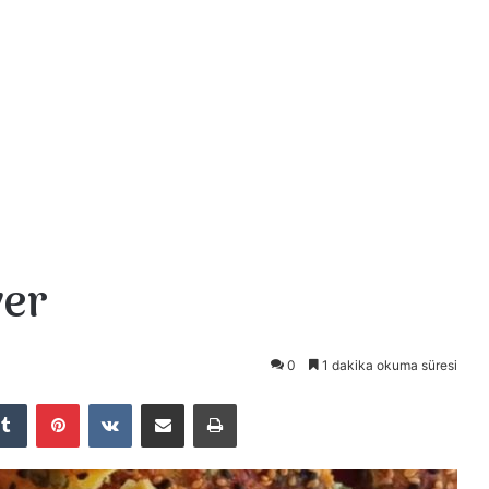
ver
0
1 dakika okuma süresi
Tumblr
Pinterest
VKontakte
E-Posta ile paylaş
Yazdır