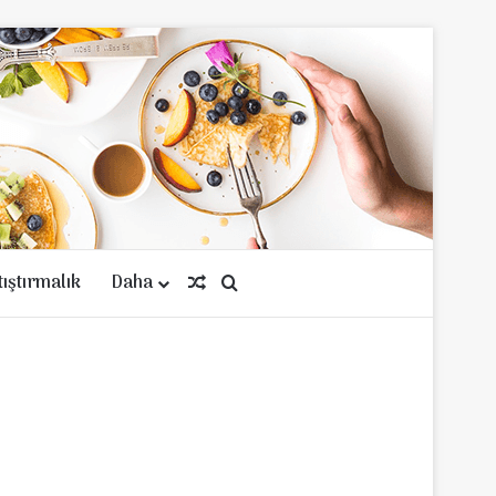
tıştırmalık
Daha
Rastgele Makale
Arama yap ...