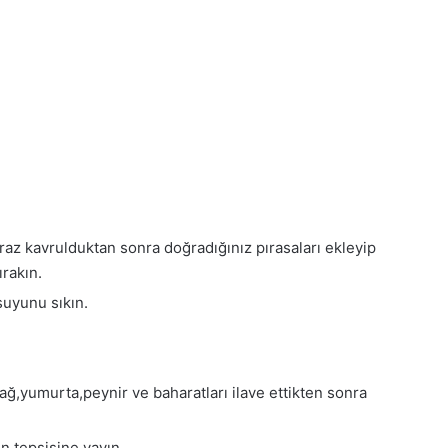
raz kavrulduktan sonra doğradığınız pırasaları ekleyip
rakın.
suyunu sıkın.
ağ,yumurta,peynir ve baharatları ilave ettikten sonra
rın tepsisine yayın.