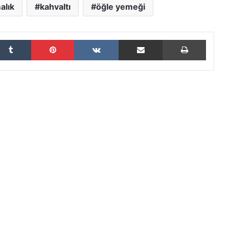
alık
kahvaltı
öğle yemeği
Tumblr
Pinterest
VKontakte
E-Posta ile paylaş
Yazdır