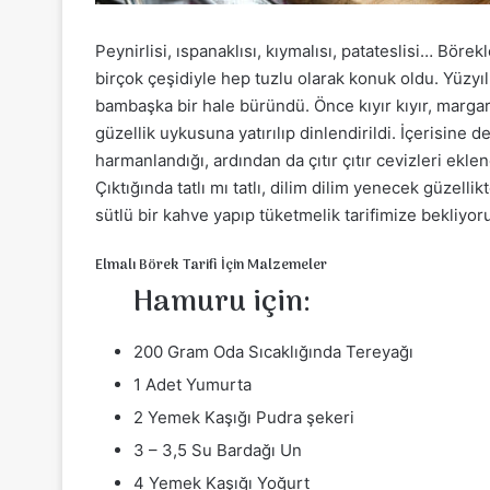
Peynirlisi, ıspanaklısı, kıymalısı, patateslisi… Böre
birçok çeşidiyle hep tuzlu olarak konuk oldu. Yüzyı
bambaşka bir hale büründü. Önce kıyır kıyır, marga
güzellik uykusuna yatırılıp dinlendirildi. İçerisine
harmanlandığı, ardından da çıtır çıtır cevizleri eklen
Çıktığında tatlı mı tatlı, dilim dilim yenecek güzel
sütlü bir kahve yapıp tüketmelik tarifimize bekliyoru
Elmalı Börek Tarifi İçin Malzemeler
Hamuru için:
200 Gram Oda Sıcaklığında Tereyağı
1 Adet Yumurta
2 Yemek Kaşığı Pudra şekeri
3 – 3,5 Su Bardağı Un
4 Yemek Kaşığı Yoğurt