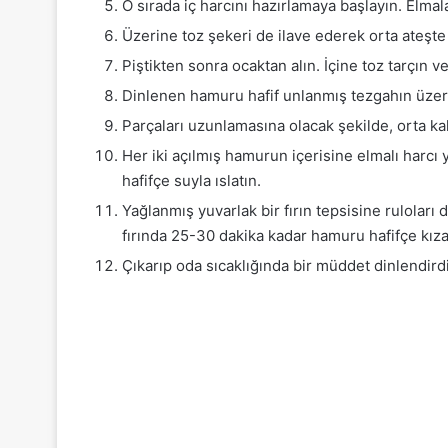
O sırada iç harcını hazırlamaya başlayın. Elmala
Üzerine toz şekeri de ilave ederek orta ateşt
Piştikten sonra ocaktan alın. İçine toz tarçın 
Dinlenen hamuru hafif unlanmış tezgahın üzerin
Parçaları uzunlamasına olacak şekilde, orta ka
Her iki açılmış hamurun içerisine elmalı harcı 
hafifçe suyla ıslatın.
Yağlanmış yuvarlak bir fırın tepsisine ruloları
fırında 25-30 dakika kadar hamuru hafifçe kıza
Çıkarıp oda sıcaklığında bir müddet dinlendird