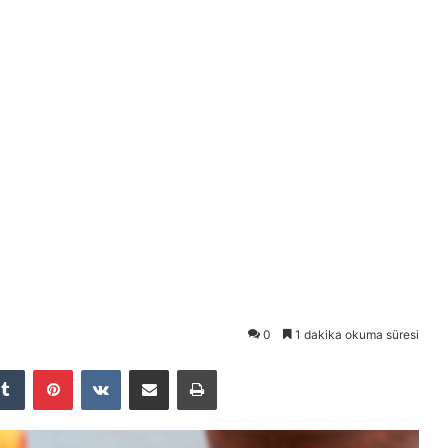
0
1 dakika okuma süresi
Tumblr
Pinterest
VKontakte
E-Posta ile paylaş
Yazdır