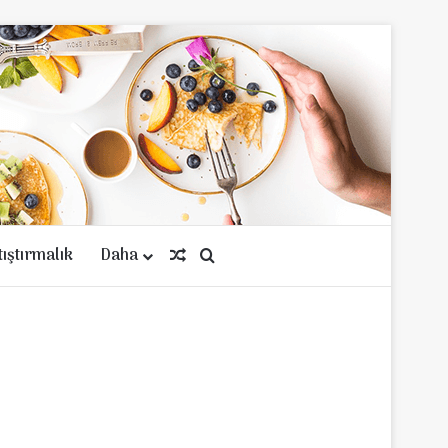
tıştırmalık
Daha
Rastgele Makale
Arama yap ...