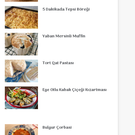
o
r
d
b
r
g
o
s
5 Dakikada Tepsi Böreği
o
e
I
e
r
m
A
k
s
n
a
p
Yaban Mersinli Muffin
t
m
p
Tort Qat Pastası
Ege Otlu Kabak Çiçeği Kızartması
Bulgur Çorbasi