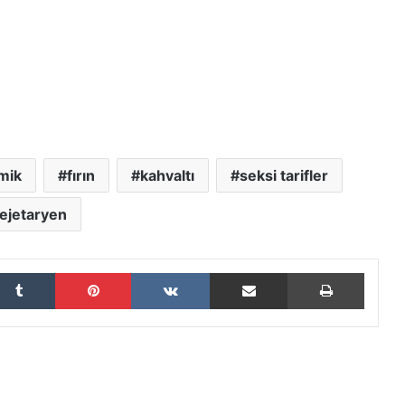
mik
fırın
kahvaltı
seksi tarifler
ejetaryen
Tumblr
Pinterest
VKontakte
E-Posta ile paylaş
Yazdır