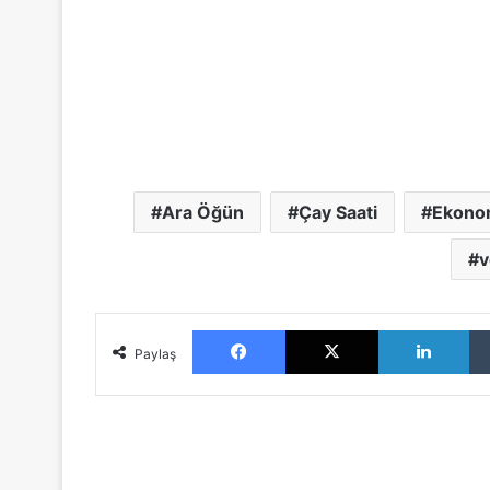
Ara Öğün
Çay Saati
Ekono
v
Facebook
X
LinkedIn
Paylaş