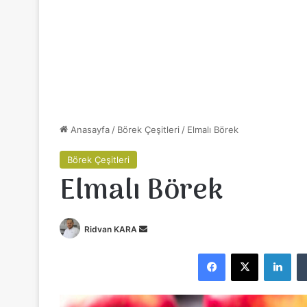
Anasayfa
/
Börek Çeşitleri
/
Elmalı Börek
Börek Çeşitleri
Elmalı Börek
Ridvan KARA
B
i
Facebook
X
LinkedIn
r
e
-