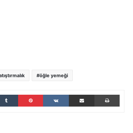
atıştırmalık
öğle yemeği
Tumblr
Pinterest
VKontakte
E-Posta ile paylaş
Yazdır