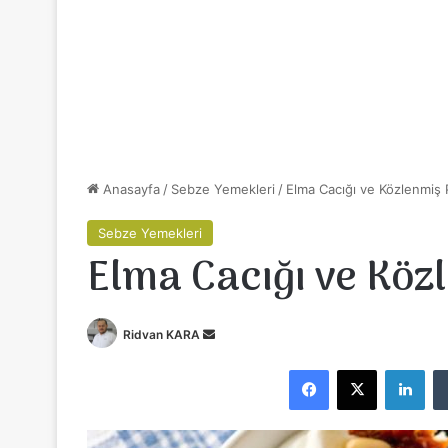
Anasayfa
/
Sebze Yemekleri
/
Elma Cacığı ve Közlenmiş 
Sebze Yemekleri
Elma Cacığı ve Köz
Ridvan KARA
B
i
Facebook
X
LinkedIn
r
e
-