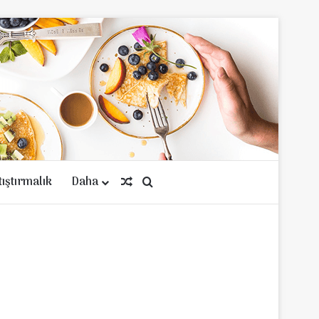
tıştırmalık
Daha
Rastgele Makale
Arama yap ...