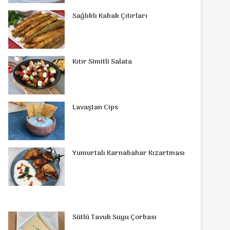
o
r
d
b
r
g
o
s
Sağlıklı Kabak Çıtırları
o
e
I
e
r
m
A
k
s
n
a
p
Kıtır Simitli Salata
t
m
p
Lavaştan Cips
Yumurtalı Karnabahar Kızartması
Sütlü Tavuk Suyu Çorbası