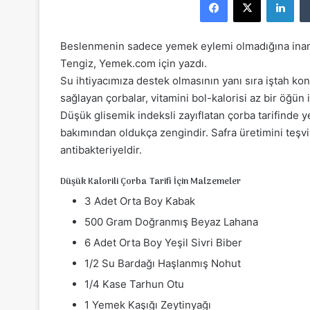
r
e
-
Beslenmenin sadece yemek eylemi olmadığına inana
p
Tengiz, Yemek.com için yazdı.
o
Su ihtiyacımıza destek olmasının yanı sıra iştah kon
s
sağlayan çorbalar, vitamini bol-kalorisi az bir öğün 
t
Düşük glisemik indeksli zayıflatan çorba tarifinde y
a
bakımından oldukça zengindir. Safra üretimini teşvik
g
antibakteriyeldir.
ö
n
Düşük Kalorili Çorba Tarifi İçin Malzemeler
d
3 Adet Orta Boy Kabak
e
r
500 Gram Doğranmış Beyaz Lahana
m
6 Adet Orta Boy Yeşil Sivri Biber
e
1/2 Su Bardağı Haşlanmış Nohut
k
1/4 Kase Tarhun Otu
1 Yemek Kaşığı Zeytinyağı