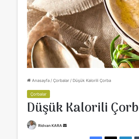
Anasayfa
/
Çorbalar
/
Düşük Kalorili Çorba
Çorbalar
Düşük Kalorili Çor
Ridvan KARA
B
i
Facebook
X
LinkedIn