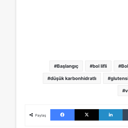
Başlangıç
bol lifli
Bol
düşük karbonhidratlı
glutens
v
Facebook
X
LinkedIn
Paylaş