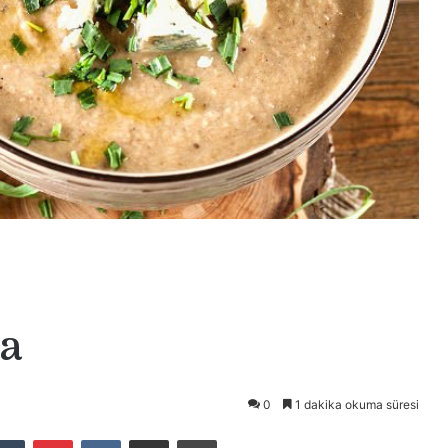
ba
0
1 dakika okuma süresi
Tumblr
Pinterest
VKontakte
E-Posta ile paylaş
Yazdır