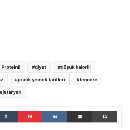
 Proteinli
diyet
düşük kalorili
iz
pratik yemek tarifleri
tencere
ejetaryen
Tumblr
Pinterest
VKontakte
E-Posta ile paylaş
Yazdır