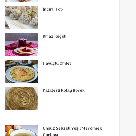
o
r
d
b
r
g
o
s
İncirli Top
o
e
I
e
r
m
A
k
s
n
a
p
Kiraz Reçeli
t
m
p
Havuçlu Omlet
Patatesli Kolay Börek
Unsuz Sebzeli Yeşil Mercimek
Çorbası