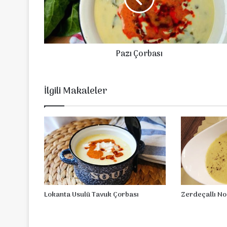
o
r
b
a
Pazı Çorbası
s
ı
İlgili Makaleler
Lokanta Usulü Tavuk Çorbası
Zerdeçallı No