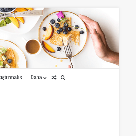
tıştırmalık
Daha
Rastgele Makale
Arama yap ...