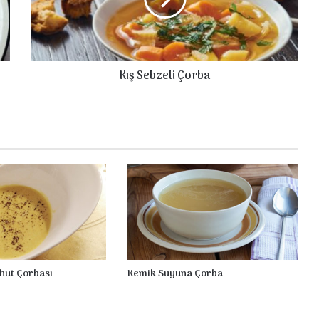
b
z
e
l
Kış Sebzeli Çorba
i
Ç
o
r
b
a
hut Çorbası
Kemik Suyuna Çorba