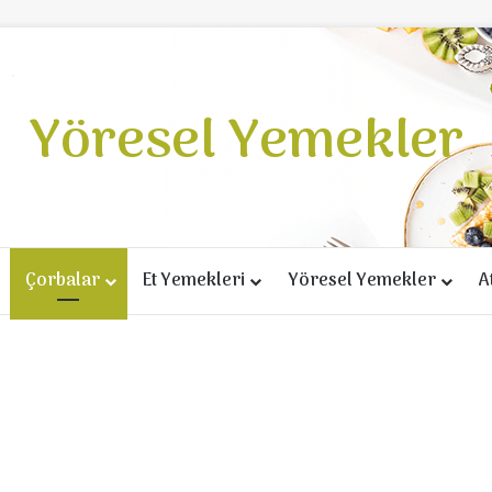
Yöresel Yemekler
Çorbalar
Et Yemekleri
Yöresel Yemekler
A