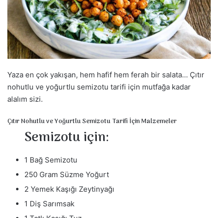
s
t
a
g
ö
n
d
Yaza en çok yakışan, hem hafif hem ferah bir salata… Çıtır
e
nohutlu ve yoğurtlu semizotu tarifi için mutfağa kadar
r
alalım sizi.
m
e
Çıtır Nohutlu ve Yoğurtlu Semizotu Tarifi İçin Malzemeler
k
Semizotu için:
1 Bağ Semizotu
250 Gram Süzme Yoğurt
2 Yemek Kaşığı Zeytinyağı
1 Diş Sarımsak