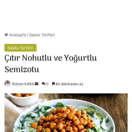
Anasayfa
/
Salata Tarifleri
Salata Tarifleri
Çıtır Nohutlu ve Yoğurtlu
Semizotu
Ridvan KARA
B
0
Bir dakikadan az
i
r
e
-
p
o