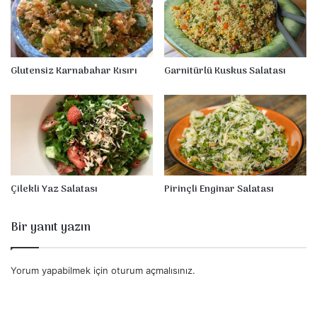
ı
s
ı
r
Glutensiz Karnabahar Kısırı
Garnitürlü Kuskus Salatası
Çilekli Yaz Salatası
Pirinçli Enginar Salatası
Bir yanıt yazın
Yorum yapabilmek için
oturum açmalısınız
.