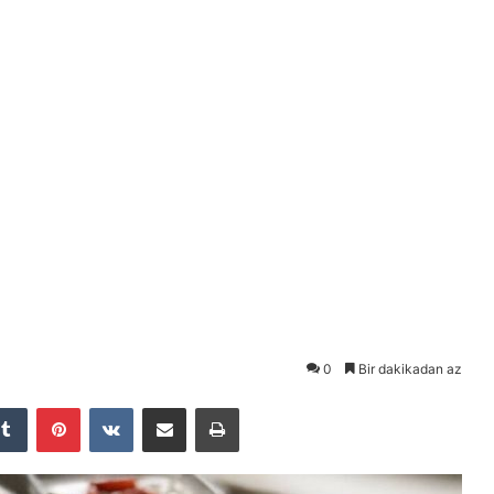
0
Bir dakikadan az
Tumblr
Pinterest
VKontakte
E-Posta ile paylaş
Yazdır