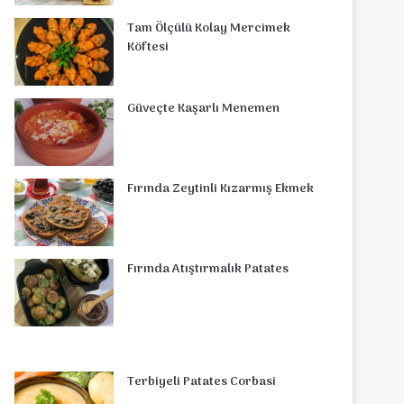
o
r
d
b
r
g
o
s
Tam Ölçülü Kolay Mercimek
o
e
Köftesi
I
e
r
m
A
k
s
n
a
p
Güveçte Kaşarlı Menemen
t
m
p
Fırında Zeytinli Kızarmış Ekmek
Fırında Atıştırmalık Patates
Terbiyeli Patates Corbasi