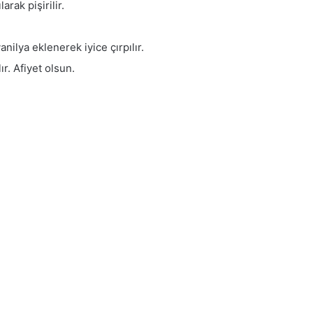
rak pişirilir.
nilya eklenerek iyice çırpılır.
r. Afiyet olsun.