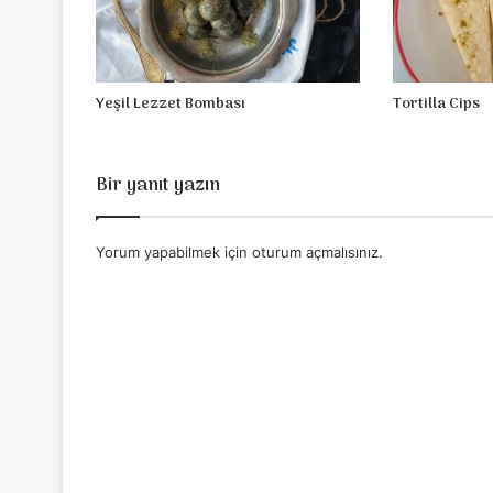
e
k
Yeşil Lezzet Bombası
Tortilla Cips
Bir yanıt yazın
Yorum yapabilmek için
oturum açmalısınız
.