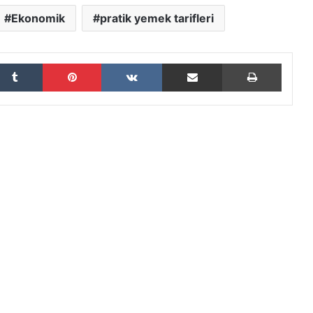
Ekonomik
pratik yemek tarifleri
Tumblr
Pinterest
VKontakte
E-Posta ile paylaş
Yazdır