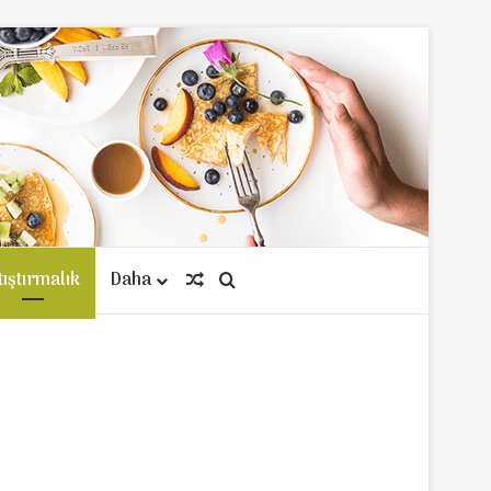
tıştırmalık
Daha
Rastgele Makale
Arama yap ...