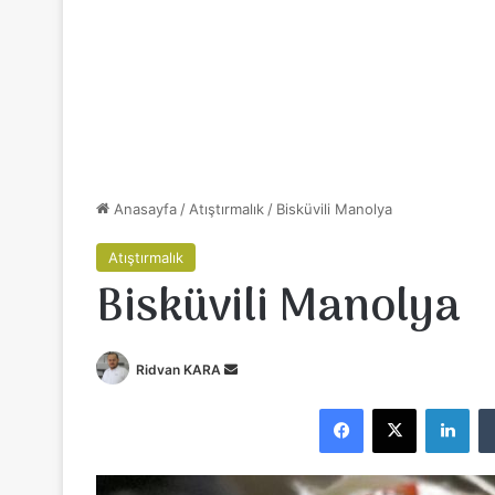
Anasayfa
/
Atıştırmalık
/
Bisküvili Manolya
Atıştırmalık
Bisküvili Manolya
Ridvan KARA
B
i
Facebook
X
LinkedIn
r
e
-