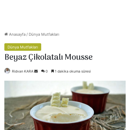
Anasayfa
/
Dünya Mutfakları
Dünya Mutfakları
Beyaz Çikolatalı Mousse
Ridvan KARA
B
0
1 dakika okuma süresi
i
r
e
-
p
o
s
t