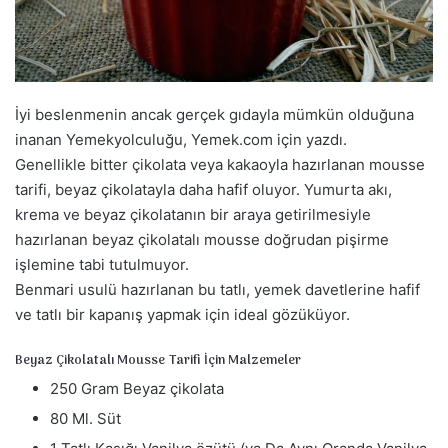
a
g
ö
n
d
İyi beslenmenin ancak gerçek gıdayla mümkün olduğuna
e
inanan Yemekyolculuğu, Yemek.com için yazdı.
r
Genellikle bitter çikolata veya kakaoyla hazırlanan mousse
m
tarifi, beyaz çikolatayla daha hafif oluyor. Yumurta akı,
e
krema ve beyaz çikolatanın bir araya getirilmesiyle
k
hazırlanan beyaz çikolatalı mousse doğrudan pişirme
işlemine tabi tutulmuyor.
Benmari usulü hazırlanan bu tatlı, yemek davetlerine hafif
ve tatlı bir kapanış yapmak için ideal gözüküyor.
Beyaz Çikolatalı Mousse Tarifi İçin Malzemeler
250 Gram Beyaz çikolata
80 Ml. Süt