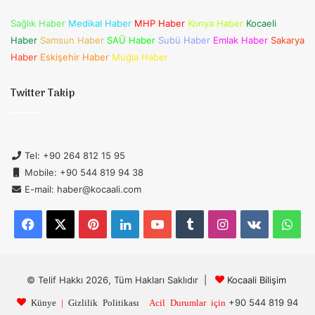
Sağlık Haber
Medikal Haber
MHP Haber
Konya Haber
Kocaeli
Haber
Samsun Haber
SAÜ Haber
Subü Haber
Emlak Haber
Sakarya
Haber
Eskişehir Haber
Muğla Haber
Twitter Takip
Tel: +90 264 812 15 95
Mobile: +90 544 819 94 38
E-mail: haber@kocaali.com
Facebook
X
Pinterest
LinkedIn
YouTube
Tumblr
Instagram
vk.com
Wh
© Telif Hakkı 2026, Tüm Hakları Saklıdır |
Kocaali Bilişim
+90 544 819 94
Künye
|
Gizlilik Politikası
Acil Durumlar için