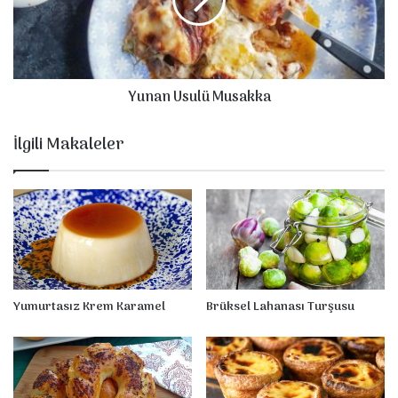
n
U
s
u
l
Yunan Usulü Musakka
ü
M
u
İlgili Makaleler
s
a
k
k
a
Yumurtasız Krem Karamel
Brüksel Lahanası Turşusu