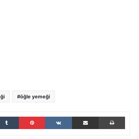
ği
öğle yemeği
Tumblr
Pinterest
VKontakte
E-Posta ile paylaş
Yazdır