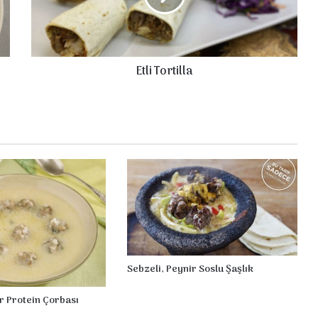
o
r
t
i
Etli Tortilla
l
l
a
Sebzeli, Peynir Soslu Şaşlık
r Protein Çorbası