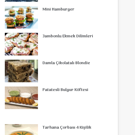
o
r
d
b
r
g
o
s
Mini Hamburger
o
e
I
e
r
m
A
k
s
n
a
p
Jambonlu Ekmek Dilimleri
t
m
p
Damla Çikolatalı Blondie
Patatesli Bulgur Köftesi
Tarhana Çorbası 4 Kişilik