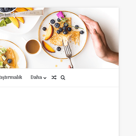
tıştırmalık
Daha
Rastgele Makale
Arama yap ...