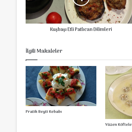
ş
ı
E
t
Kuşbaşı Etli Patlıcan Dilimleri
l
i
P
a
İlgili Makaleler
t
l
ı
c
a
n
D
i
l
i
Pratik Beyti Kebabı
m
l
Yüzen Köftele
e