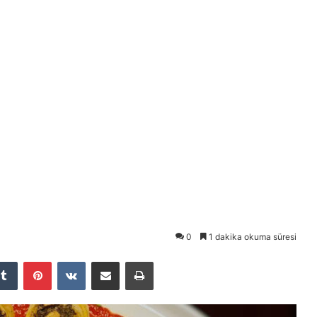
0
1 dakika okuma süresi
Tumblr
Pinterest
VKontakte
E-Posta ile paylaş
Yazdır