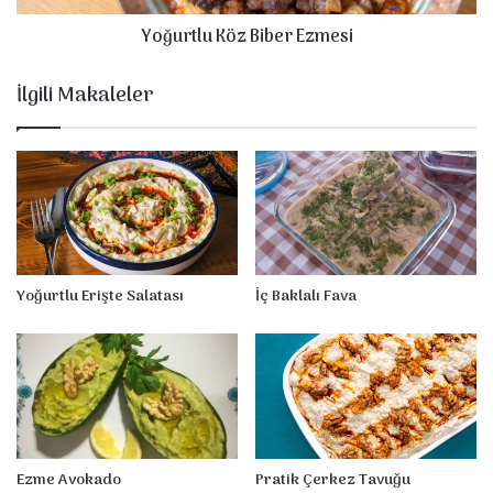
K
Yoğurtlu Köz Biber Ezmesi
ö
z
B
İlgili Makaleler
i
b
e
r
E
z
m
e
s
Yoğurtlu Erişte Salatası
İç Baklalı Fava
i
Ezme Avokado
Pratik Çerkez Tavuğu