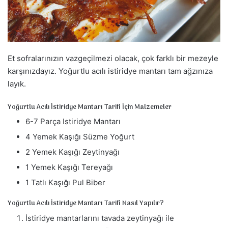
a
g
ö
n
d
Et sofralarınızın vazgeçilmezi olacak, çok farklı bir mezeyle
e
karşınızdayız. Yoğurtlu acılı istiridye mantarı tam ağzınıza
r
layık.
m
e
Yoğurtlu Acılı İstiridye Mantarı Tarifi İçin Malzemeler
k
6-7 Parça Istiridye Mantarı
4 Yemek Kaşığı Süzme Yoğurt
2 Yemek Kaşığı Zeytinyağı
1 Yemek Kaşığı Tereyağı
1 Tatlı Kaşığı Pul Biber
Yoğurtlu Acılı İstiridye Mantarı Tarifi Nasıl Yapılır?
İstiridye mantarlarını tavada zeytinyağı ile