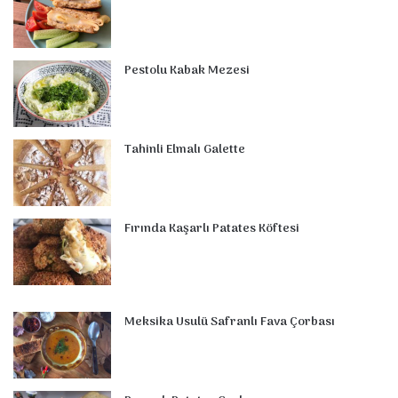
o
r
d
b
r
g
m
A
o
e
I
e
r
p
Pestolu Kabak Mezesi
k
s
n
a
p
t
m
Tahinli Elmalı Galette
Fırında Kaşarlı Patates Köftesi
Meksika Usulü Safranlı Fava Çorbası