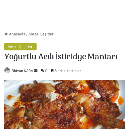
Anasayfa
/
Meze Çeşitleri
Meze Çeşitleri
Yoğurtlu Acılı İstiridye Mantarı
Ridvan KARA
B
0
Bir dakikadan az
i
r
e
-
p
o
s
t