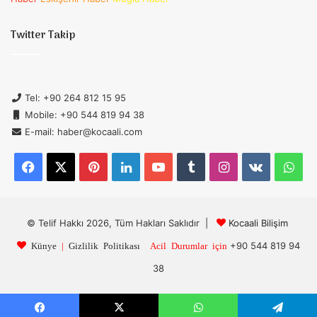
Twitter Takip
Tel: +90 264 812 15 95
Mobile: +90 544 819 94 38
E-mail: haber@kocaali.com
Facebook
X
Pinterest
LinkedIn
YouTube
Tumblr
Instagram
vk.com
Wh
© Telif Hakkı 2026, Tüm Hakları Saklıdır |
Kocaali Bilişim
+90 544 819 94
Künye
|
Gizlilik Politikası
Acil Durumlar için
38