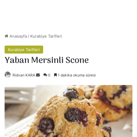
Anasayfa
/
Kurabiye Tarifleri
Kurabiye Tarifleri
Yaban Mersinli Scone
Ridvan KARA
B
0
1 dakika okuma süresi
i
r
e
-
p
o
s
t