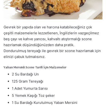
a
g
ö
n
d
Gevrek bir yapıda olan ve harcına katabileceğiniz çok
e
çeşitli malzemelerle lezzetlenen, İngilizlerin vazgeçilmez
r
beş çayı ve kahve yancısı, kahvaltı atıştırmalığı scone
m
hazırlamak düşündüğünüzden daha pratik.
e
Dondurulmuş tereyağı ile gevrek bir scone hazırlamak için
k
elinizi çabuk tutmalısınız.
Yaban Mersinli Scone Tarifi İçin Malzemeler
2 Su Bardağı Un
125 Gram Tereyağı
1 Adet Yumurta Sarısı
5 Yemek Kaşığı Toz şeker
1 Su Bardağı Kurutulmuş Yaban Mersini