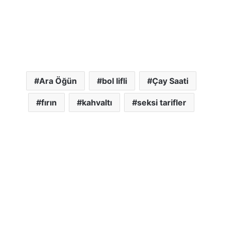
Ara Öğün
bol lifli
Çay Saati
fırın
kahvaltı
seksi tarifler