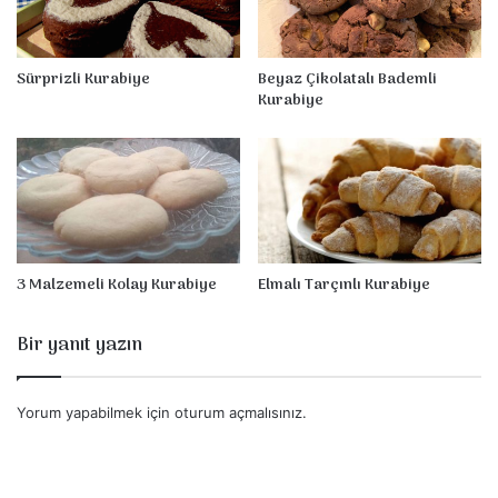
i
y
e
Sürprizli Kurabiye
Beyaz Çikolatalı Bademli
Kurabiye
3 Malzemeli Kolay Kurabiye
Elmalı Tarçınlı Kurabiye
Bir yanıt yazın
Yorum yapabilmek için
oturum açmalısınız
.