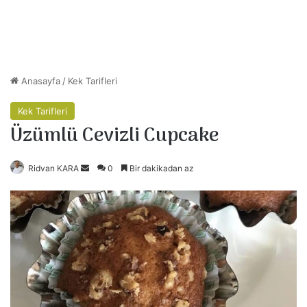
Anasayfa
/
Kek Tarifleri
Kek Tarifleri
Üzümlü Cevizli Cupcake
Ridvan KARA
B
0
Bir dakikadan az
i
r
e
-
p
o
s
t