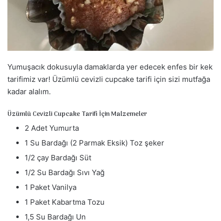
a
g
ö
n
d
Yumuşacık dokusuyla damaklarda yer edecek enfes bir kek
e
r
tarifimiz var! Üzümlü cevizli cupcake tarifi için sizi mutfağa
m
kadar alalım.
e
Üzümlü Cevizli Cupcake Tarifi İçin Malzemeler
k
2 Adet Yumurta
1 Su Bardağı (2 Parmak Eksik) Toz şeker
1/2 çay Bardağı Süt
1/2 Su Bardağı Sıvı Yağ
1 Paket Vanilya
1 Paket Kabartma Tozu
1,5 Su Bardağı Un