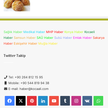
Sağlık Haber
Medikal Haber
MHP Haber
Konya Haber
Kocaeli
Haber
Samsun Haber
SAÜ Haber
Subü Haber
Emlak Haber
Sakarya
Haber
Eskişehir Haber
Muğla Haber
Twitter Takip
Tel: +90 264 812 15 95
Mobile: +90 544 819 94 38
E-mail: haber@kocaali.com
Facebook
X
Pinterest
LinkedIn
YouTube
Tumblr
Instagram
vk.com
Wh