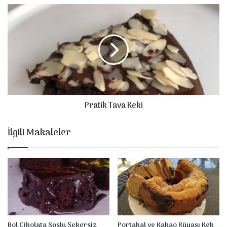
a
P
m
r
u
a
k
t
K
i
e
k
k
T
a
v
Pratik Tava Keki
a
K
e
İlgili Makaleler
k
i
Bol Çikolata Soslu Şekersiz
Portakal ve Kakao Rüyası Kek