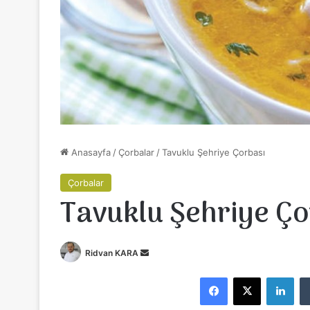
Anasayfa
/
Çorbalar
/
Tavuklu Şehriye Çorbası
Çorbalar
Tavuklu Şehriye Ço
Bir
Ridvan KARA
e-
Facebook
X
Lin
posta
göndermek