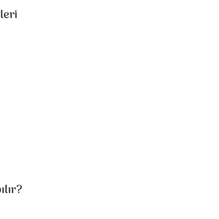
leri
ılır?