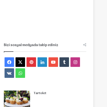
Bizi sosyal medyada takip ediniz
Facebook
X
Pinterest
LinkedIn
YouTube
Tumblr
Instagram
vk.com
WhatsApp
Tartolet