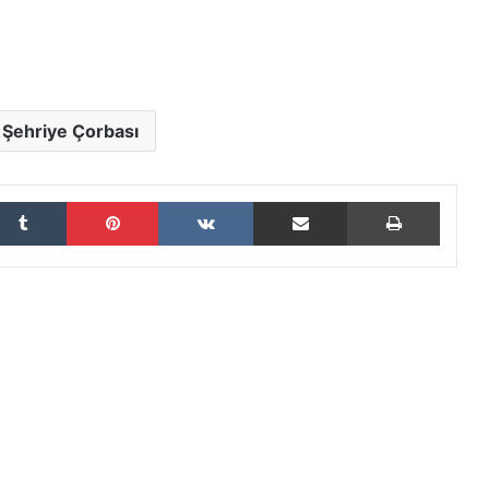
 Şehriye Çorbası
kedIn
Tumblr
Pinterest
VKontakte
E-Posta ile paylaş
Yazdır