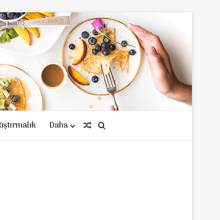
tıştırmalık
Daha
Rastgele Makale
Arama yap ...