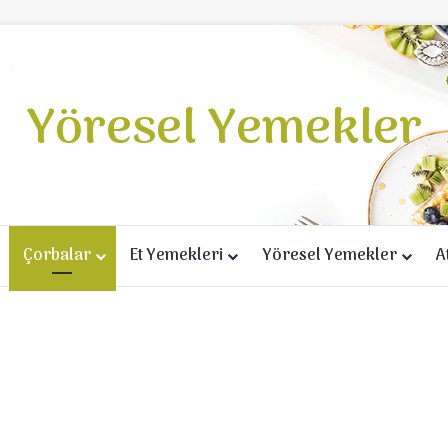
Yöresel Yemekler
Çorbalar
Et Yemekleri
Yöresel Yemekler
A