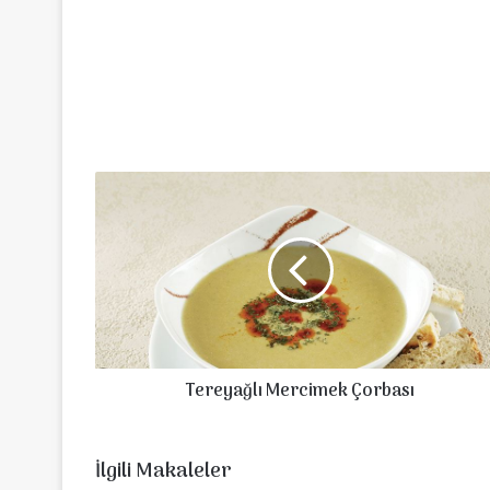
Tereyağlı
Mercimek
Çorbası
Tereyağlı Mercimek Çorbası
İlgili Makaleler