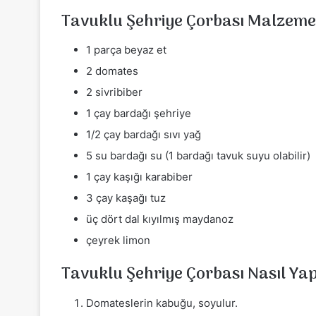
Tavuklu Şehriye Çorbası Malzeme
1 parça beyaz et
2 domates
2 sivribiber
1 çay bardağı şehriye
1/2 çay bardağı sıvı yağ
5 su bardağı su (1 bardağı tavuk suyu olabilir)
1 çay kaşığı karabiber
3 çay kaşağı tuz
üç dört dal kıyılmış maydanoz
çeyrek limon
Tavuklu Şehriye Çorbası Nasıl Yap
Domateslerin kabuğu, soyulur.