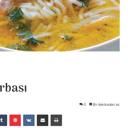
rbası
0
Bir dakikadan az
kedIn
Tumblr
Pinterest
VKontakte
E-Posta ile paylaş
Yazdır