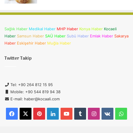
Sağlık Haber
Medikal Haber
MHP Haber
Konya Haber
Kocaeli
Haber
Samsun Haber
SAÜ Haber
Subü Haber
Emlak Haber
Sakarya
Haber
Eskişehir Haber
Muğla Haber
Twitter Takip
Tel: +90 264 812 15 95
Mobile: +90 544 819 94 38
E-mail: haber@kocaali.com
Facebook
X
Pinterest
LinkedIn
YouTube
Tumblr
Instagram
vk.com
Wh