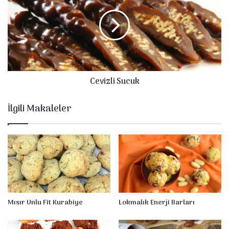
o
v
k
i
u
z
m
l
l
i
a
S
r
u
Cevizli Sucuk
ı
c
u
k
İlgili Makaleler
Mısır Unlu Fit Kurabiye
Lokmalık Enerji Barları