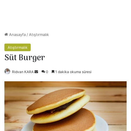
Anasayfa
/
Atıştırmalık
Atıştırmalık
Süt Burger
Ridvan KARA
B
0
1 dakika okuma süresi
i
r
e
-
p
o
s
t