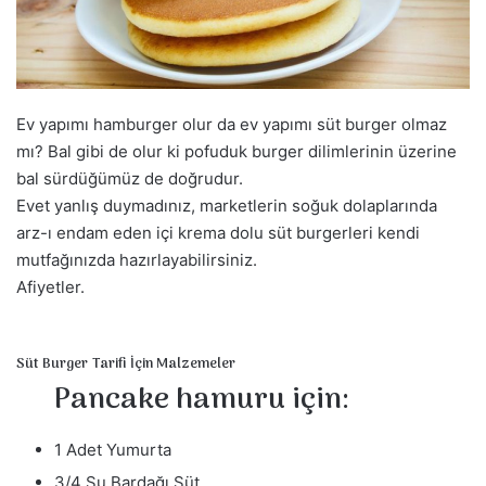
a
g
ö
n
d
Ev yapımı hamburger olur da ev yapımı süt burger olmaz
e
mı? Bal gibi de olur ki pofuduk burger dilimlerinin üzerine
r
bal sürdüğümüz de doğrudur.
m
Evet yanlış duymadınız, marketlerin soğuk dolaplarında
e
arz-ı endam eden içi krema dolu süt burgerleri kendi
k
mutfağınızda hazırlayabilirsiniz.
Afiyetler.
Süt Burger Tarifi İçin Malzemeler
Pancake hamuru için:
1 Adet Yumurta
3/4 Su Bardağı Süt