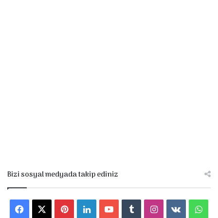
Bizi sosyal medyada takip ediniz
F
X
P
L
Y
T
I
v
W