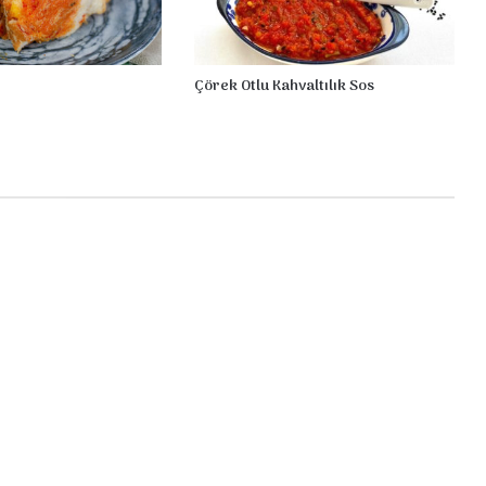
e
p
Çörek Otlu Kahvaltılık Sos