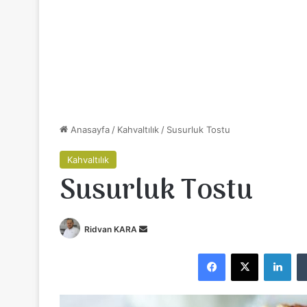
Anasayfa
/
Kahvaltılık
/
Susurluk Tostu
Kahvaltılık
Susurluk Tostu
Ridvan KARA
B
i
Facebook
X
LinkedIn
r
e
-