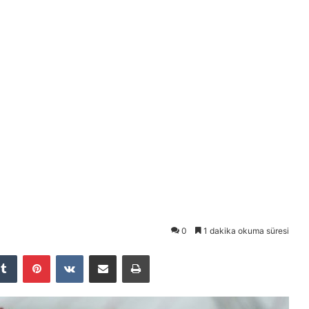
0
1 dakika okuma süresi
Tumblr
Pinterest
VKontakte
E-Posta ile paylaş
Yazdır