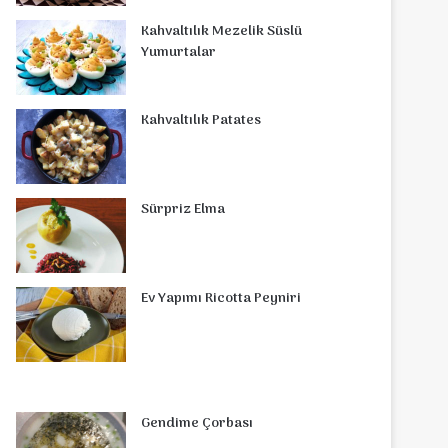
o
r
d
b
r
g
o
s
Kahvaltılık Mezelik Süslü
o
e
Yumurtalar
I
e
r
m
A
k
s
n
a
p
Kahvaltılık Patates
t
m
p
Sürpriz Elma
Ev Yapımı Ricotta Peyniri
Gendime Çorbası