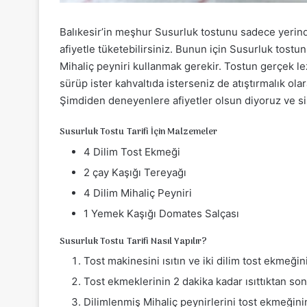
Balıkesir’in meşhur Susurluk tostunu sadece yerinde
afiyetle tüketebilirsiniz. Bunun için Susurluk tos
Mihaliç peyniri kullanmak gerekir. Tostun gerçek le
sürüp ister kahvaltıda isterseniz de atıştırmalık olar
Şimdiden deneyenlere afiyetler olsun diyoruz ve sizi
Susurluk Tostu Tarifi İçin Malzemeler
4 Dilim Tost Ekmeği
2 çay Kaşığı Tereyağı
4 Dilim Mihaliç Peyniri
1 Yemek Kaşığı Domates Salçası
Susurluk Tostu Tarifi Nasıl Yapılır?
Tost makinesini ısıtın ve iki dilim tost ekmeğin
Tost ekmeklerinin 2 dakika kadar ısıttıktan so
Dilimlenmiş Mihaliç peynirlerini tost ekmeğinin