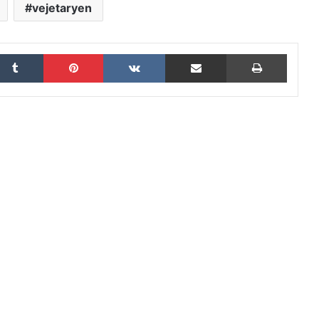
vejetaryen
Tumblr
Pinterest
VKontakte
E-Posta ile paylaş
Yazdır