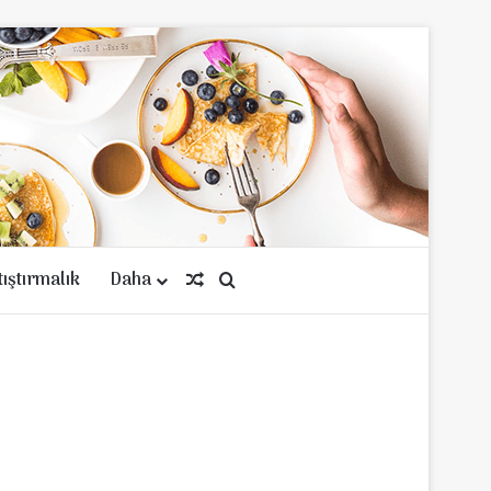
tıştırmalık
Daha
Rastgele Makale
Arama yap ...