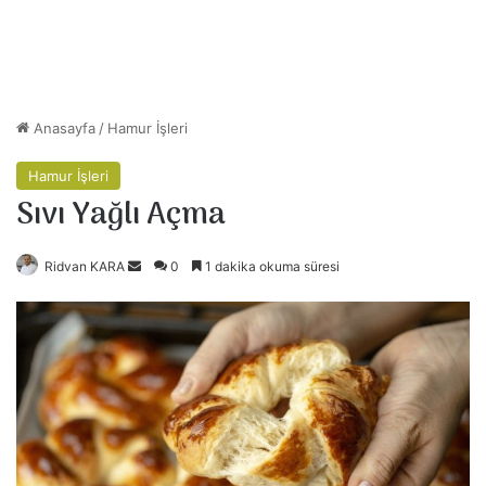
Anasayfa
/
Hamur İşleri
Hamur İşleri
Sıvı Yağlı Açma
Ridvan KARA
B
0
1 dakika okuma süresi
i
r
e
-
p
o
s
t