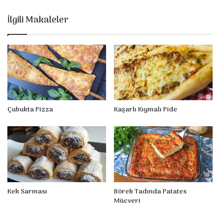
i
ş
İlgili Makaleler
Çubukta Pizza
Kaşarlı Kıymalı Pide
Kek Sarması
Börek Tadında Patates
Mücveri