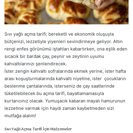
a
g
ö
n
d
Sıvı yağlı açma tarifi; bereketli ve ekonomik oluşuyla
e
bütçenizi, lezzetiyle yiyenleri sevindirmeye geliyor. Altın
r
rengi enfes görünümü iştahları kabartırken, ona eşlik eden
m
sıcacık bir bardak çay, peynir ve zeytinin uyumu
e
kahvaltılarınızı şenlendirecek.
k
İster zengin kahvaltı sofralarında ekmek yerine, ister hafta
arası koşuşturmalarında kahvaltı niyetine, ister çocukların
beslenme çantalarında, isterseniz de çay saatlerinde
tüketilebilecek bu açma tarifi, bayatlamamasıyla
kurtarıcınız olacak. Yumuşacık kabaran mayalı hamurunun
lezzetine varmak için haydi zaman kaybetmeden sizi
mutfağa alalım!
Sıvı Yağlı Açma Tarifi İçin Malzemeler