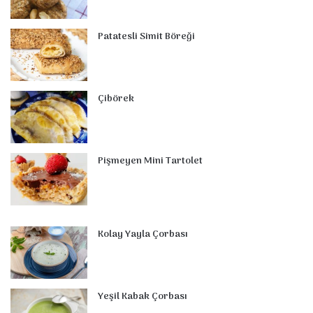
o
r
d
b
r
g
m
A
o
e
I
e
r
p
Patatesli Simit Böreği
k
s
n
a
p
t
m
Çibörek
Pişmeyen Mini Tartolet
Kolay Yayla Çorbası
Yeşil Kabak Çorbası