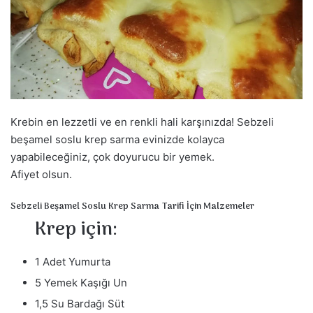
s
t
a
g
ö
n
d
Krebin en lezzetli ve en renkli hali karşınızda! Sebzeli
e
r
beşamel soslu krep sarma evinizde kolayca
m
yapabileceğiniz, çok doyurucu bir yemek.
e
Afiyet olsun.
k
Sebzeli Beşamel Soslu Krep Sarma Tarifi İçin Malzemeler
Krep için:
1 Adet Yumurta
5 Yemek Kaşığı Un
1,5 Su Bardağı Süt