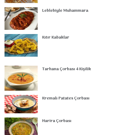
t
m
Leblebiyle Muhammara
Kıtır Kabaklar
Tarhana Çorbası 4 Kişilik
Kremalı Patates Çorbası
Harira Çorbası