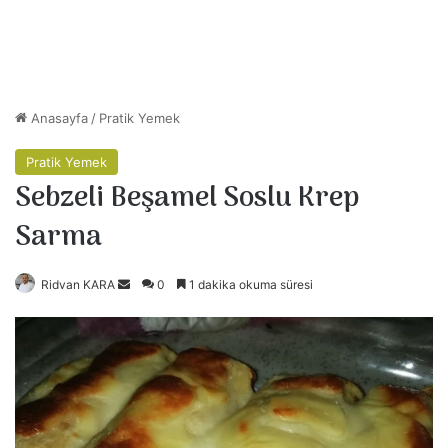
Anasayfa
/
Pratik Yemek
Pratik Yemek
Sebzeli Beşamel Soslu Krep
Sarma
Ridvan KARA
B
0
1 dakika okuma süresi
i
r
e
-
p
o