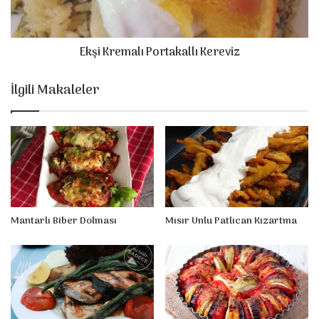
k
e
P
m
a
a
Ekşi Kremalı Portakallı Kereviz
n
l
e
ı
e
P
İlgili Makaleler
r
o
r
t
a
k
a
l
l
ı
Mantarlı Biber Dolması
Mısır Unlu Patlıcan Kızartma
K
e
r
e
v
i