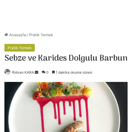
Anasayfa
/
Pratik Yemek
Pratik Yemek
Sebze ve Karides Dolgulu Barbun
Ridvan KARA
B
0
1 dakika okuma süresi
i
r
e
-
p
o
s
t