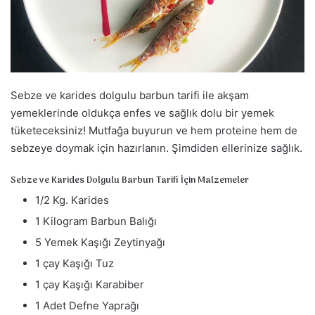
a
g
ö
n
d
Sebze ve karides dolgulu barbun tarifi ile akşam
e
r
yemeklerinde oldukça enfes ve sağlık dolu bir yemek
m
tüketeceksiniz! Mutfağa buyurun ve hem proteine hem de
e
sebzeye doymak için hazırlanın. Şimdiden ellerinize sağlık.
k
Sebze ve Karides Dolgulu Barbun Tarifi İçin Malzemeler
1/2 Kg. Karides
1 Kilogram Barbun Balığı
5 Yemek Kaşığı Zeytinyağı
1 çay Kaşığı Tuz
1 çay Kaşığı Karabiber
1 Adet Defne Yaprağı