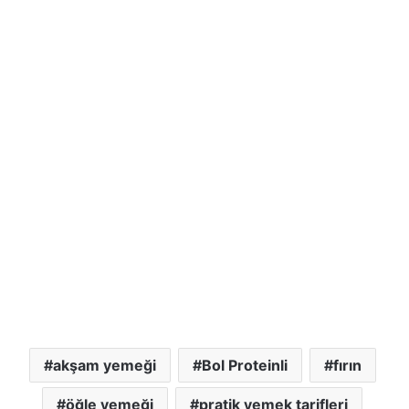
akşam yemeği
Bol Proteinli
fırın
öğle yemeği
pratik yemek tarifleri