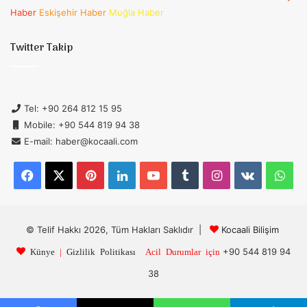
Haber
Eskişehir Haber
Muğla Haber
Twitter Takip
Tel: +90 264 812 15 95
Mobile: +90 544 819 94 38
E-mail: haber@kocaali.com
Facebook
X
Pinterest
LinkedIn
YouTube
Tumblr
Instagram
vk.com
Wh
© Telif Hakkı 2026, Tüm Hakları Saklıdır |
Kocaali Bilişim
+90 544 819 94
Künye
|
Gizlilik Politikası
Acil Durumlar için
38