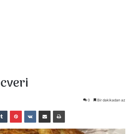
cveri
0
Bir dakikadan az
Tumblr
Pinterest
VKontakte
E-Posta ile paylaş
Yazdır