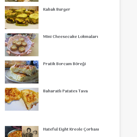
o
r
d
b
r
g
o
s
Kabak Burger
o
e
I
e
r
m
A
k
s
n
a
p
Mini Cheesecake Lokmaları
t
m
p
Pratik Borcam Böreği
Baharatlı Patates Tava
Hateful Eight Kreole Çorbası