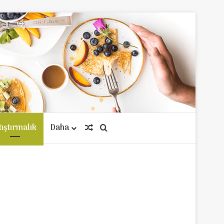
tıştırmalık
Daha
Rastgele Makale
Arama yap ...