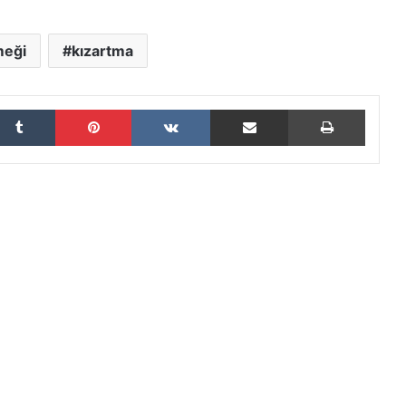
meği
kızartma
Tumblr
Pinterest
VKontakte
E-Posta ile paylaş
Yazdır