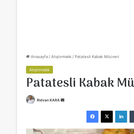
Anasayfa
/
Atıştırmalık
/
Patatesli Kabak Mücveri
Atıştırmalık
Patatesli Kabak Mü
Ridvan KARA
B
i
Facebook
X
LinkedIn
r
e
-