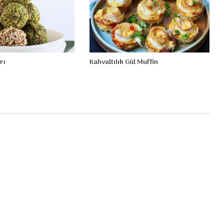
r
rı
Kahvaltılık Gül Muffin