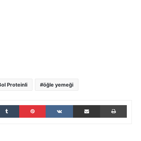
Bol Proteinli
öğle yemeği
Tumblr
Pinterest
VKontakte
E-Posta ile paylaş
Yazdır