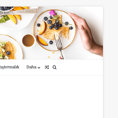
tıştırmalık
Daha
Rastgele Makale
Arama yap ...