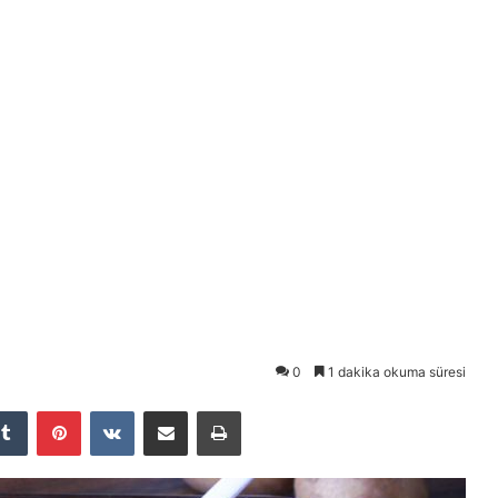
0
1 dakika okuma süresi
Tumblr
Pinterest
VKontakte
E-Posta ile paylaş
Yazdır