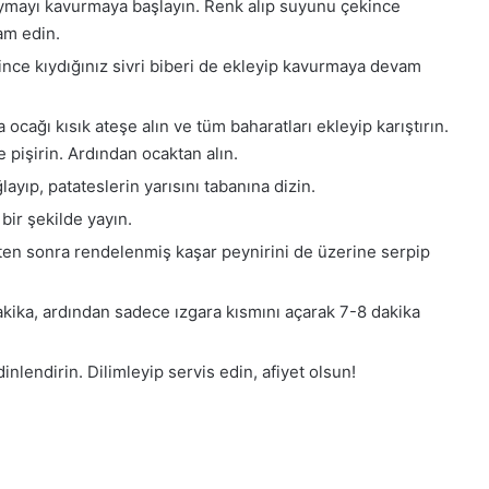
Kıymayı kavurmaya başlayın. Renk alıp suyunu çekince
am edin.
nce kıydığınız sivri biberi de ekleyip kavurmaya devam
cağı kısık ateşe alın ve tüm baharatları ekleyip karıştırın.
 pişirin. Ardından ocaktan alın.
ayıp, patateslerin yarısını tabanına dizin.
bir şekilde yayın.
kten sonra rendelenmiş kaşar peynirini de üzerine serpip
dakika, ardından sadece ızgara kısmını açarak 7-8 dakika
nlendirin. Dilimleyip servis edin, afiyet olsun!