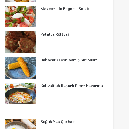
o
r
d
b
r
g
o
s
Mozzarella Peynirli Salata
o
e
I
e
r
m
A
k
s
n
a
p
Patates Köftesi
t
m
p
Baharatlı Fırınlanmış Süt Mısır
Kahvaltılık Kaşarlı Biber Kavurma
Soğuk Yaz Çorbası