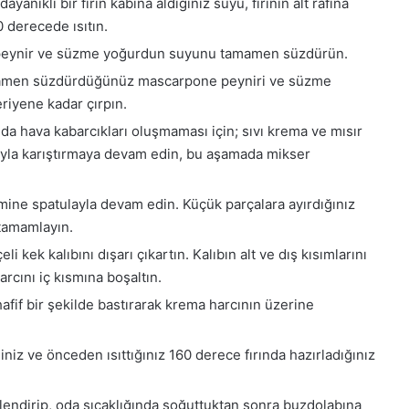
anıklı bir fırın kabına aldığınız suyu, fırının alt rafına
0 derecede ısıtın.
nız peynir ve süzme yoğurdun suyunu tamamen süzdürün.
amamen süzdürdüğünüz mascarpone peyniri ve süzme
riyene kadar çırpın.
nda hava kabarcıkları oluşmaması için; sıvı krema ve mısır
layla karıştırmaya devam edin, bu aşamada mikser
emine spatulayla devam edin. Küçük parçalara ayırdığınız
 tamamlayın.
 kek kalıbını dışarı çıkartın. Kalıbın alt ve dış kısımlarını
rcını iç kısmına boşaltın.
 hafif bir şekilde bastırarak krema harcının üzerine
ğiniz ve önceden ısıttığınız 160 derece fırında hazırladığınız
lendirip, oda sıcaklığında soğuttuktan sonra buzdolabına