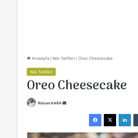
Anasayfa
/
Kek Tarifleri
/
Oreo Cheesecake
Kek Tarifleri
Oreo Cheesecake
Ridvan KARA
B
i
Facebook
X
LinkedIn
r
e
-