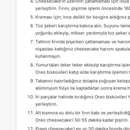
Cheesecake’in üzerinin çatlamaması için ısıya day
yerleştirin. Fırını, pişirme işlemi öncesinde 16
Kreması için; ince delikli bir kevgire aldığı
Toz şekeri karıştırma kabına alın. Suyunu t
yoğurdu ekleyip, mikser yardımıyla toz şeker e
Tatlının fırında pişerken çatlamaması ve harcı
nişastası kattığınız cheesecake harcını spatu
kullanmayın.
Yumurtaları teker teker ekleyip karıştırma işl
Oreo bisküvileri katıp elde karıştırma işlemini
Tabanını hazırladığınız dolapta soğuyan kelepçeli
alüminyum folyo ile kapladıktan sonra krema ha
İri parçalar halinde kırdığınız Oreo bisküvileri
yerleştirin.
Alt kısmına su dolu bir fırın kabı ve yerleştirdi
Oreo cheesecake’i 50-55 dakika kadar pişirin.
Pişen cheesecake’i en az 30 dakika fırında din