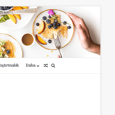
tıştırmalık
Daha
Rastgele Makale
Arama yap ...