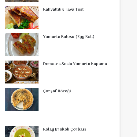
o
r
d
b
r
g
o
s
Kahvaltılık Tava Tost
o
e
I
e
r
m
A
k
s
n
a
p
Yumurta Rulosu (Egg Roll)
t
m
p
Domates Soslu Yumurta Kapama
Çarşaf Böreği
Kolay Brokoli Çorbası