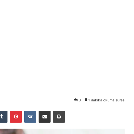
0
1 dakika okuma süresi
Tumblr
Pinterest
VKontakte
E-Posta ile paylaş
Yazdır