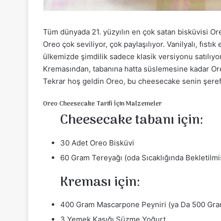
Tüm dünyada 21. yüzyılın en çok satan bisküvisi Ore
Oreo çok seviliyor, çok paylaşılıyor. Vanilyalı, fıst
ülkemizde şimdilik sadece klasik versiyonu satılıyor
Kremasından, tabanına hatta süslemesine kadar Oreo
Tekrar hoş geldin Oreo, bu cheesecake senin şeref
Oreo Cheesecake Tarifi İçin Malzemeler
Cheesecake tabanı için:
30 Adet Oreo Bisküvi
60 Gram Tereyağı (oda Sıcaklığında Bekletilmi
Kreması için:
400 Gram Mascarpone Peyniri (ya Da 500 Gra
3 Yemek Kaşığı Süzme Yoğurt