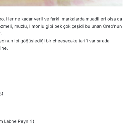
o. Her ne kadar yerli ve farklı markalarda muadilleri olsa da
ık ezmeli, muzlu, limonlu gibi pek çok çeşidi bulunan Oreo’nun
.
’nun ipi göğüslediği bir cheesecake tarifi var sırada.
ine.
ş)
m Labne Peyniri)